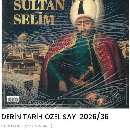
DERIN TARIH ÖZEL SAYI 2026/36
STOK KODU
(9772148919001)