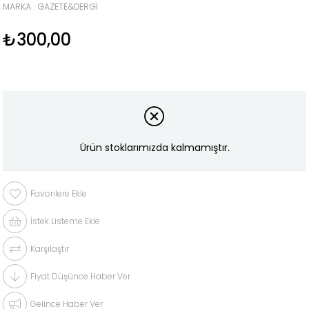
MARKA
:
GAZETE&DERGI
₺300,00
Ürün stoklarımızda kalmamıştır.
Favorilere Ekle
İstek Listeme Ekle
Karşılaştır
Fiyat Düşünce Haber Ver
Gelince Haber Ver