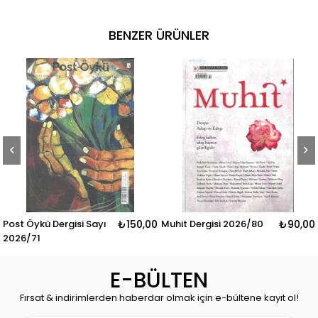
BENZER ÜRÜNLER
isi Sayı
₺150,00
Muhit Dergisi 2026/80
₺90,00
Aktüel Tarih Der
2026/18
E-BÜLTEN
Fırsat & indirimlerden haberdar olmak için e-bültene kayıt ol!