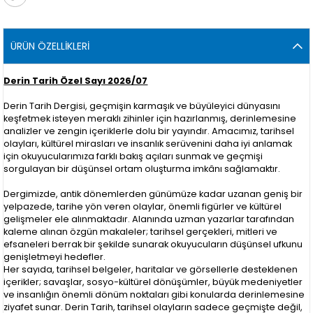
ÜRÜN ÖZELLIKLERI
Derin Tarih Özel Sayı 2026/07
Derin Tarih Dergisi, geçmişin karmaşık ve büyüleyici dünyasını
keşfetmek isteyen meraklı zihinler için hazırlanmış, derinlemesine
analizler ve zengin içeriklerle dolu bir yayındır. Amacımız, tarihsel
olayları, kültürel mirasları ve insanlık serüvenini daha iyi anlamak
için okuyucularımıza farklı bakış açıları sunmak ve geçmişi
sorgulayan bir düşünsel ortam oluşturma imkânı sağlamaktır.
Dergimizde, antik dönemlerden günümüze kadar uzanan geniş bir
yelpazede, tarihe yön veren olaylar, önemli figürler ve kültürel
gelişmeler ele alınmaktadır. Alanında uzman yazarlar tarafından
kaleme alınan özgün makaleler; tarihsel gerçekleri, mitleri ve
efsaneleri berrak bir şekilde sunarak okuyucuların düşünsel ufkunu
genişletmeyi hedefler.
Her sayıda, tarihsel belgeler, haritalar ve görsellerle desteklenen
içerikler; savaşlar, sosyo-kültürel dönüşümler, büyük medeniyetler
ve insanlığın önemli dönüm noktaları gibi konularda derinlemesine
ziyafet sunar. Derin Tarih, tarihsel olayların sadece geçmişte değil,