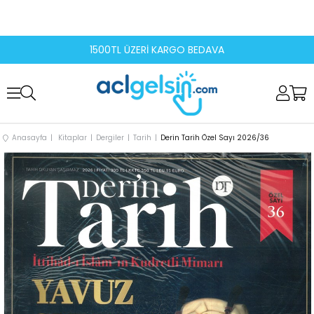
1500TL ÜZERİ KARGO BEDAVA
Anasayfa
Kitaplar
Dergiler
Tarih
Derin Tarih Özel Sayı 2026/36