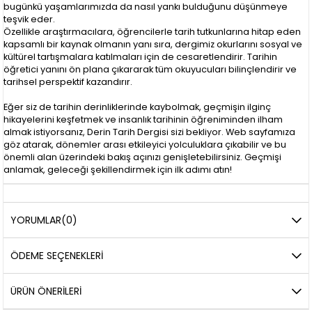
bugünkü yaşamlarımızda da nasıl yankı bulduğunu düşünmeye
teşvik eder.
Özellikle araştırmacılara, öğrencilerle tarih tutkunlarına hitap eden
kapsamlı bir kaynak olmanın yanı sıra, dergimiz okurlarını sosyal ve
kültürel tartışmalara katılmaları için de cesaretlendirir. Tarihin
öğretici yanını ön plana çıkararak tüm okuyucuları bilinçlendirir ve
tarihsel perspektif kazandırır.
Eğer siz de tarihin derinliklerinde kaybolmak, geçmişin ilginç
hikayelerini keşfetmek ve insanlık tarihinin öğreniminden ilham
almak istiyorsanız, Derin Tarih Dergisi sizi bekliyor. Web sayfamıza
göz atarak, dönemler arası etkileyici yolculuklara çıkabilir ve bu
önemli alan üzerindeki bakış açınızı genişletebilirsiniz. Geçmişi
anlamak, geleceği şekillendirmek için ilk adımı atın!
YORUMLAR
(0)
ÖDEME SEÇENEKLERI
ÜRÜN ÖNERILERI