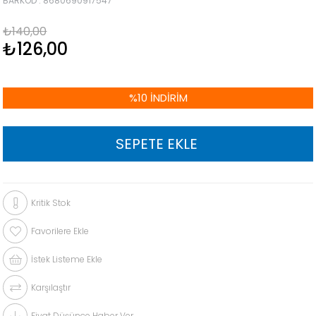
BARKOD
:
8680690917547
₺140,00
₺126,00
%
10
İNDIRIM
Kritik Stok
Favorilere Ekle
İstek Listeme Ekle
Karşılaştır
Fiyat Düşünce Haber Ver