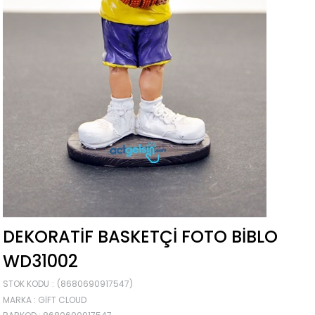
DEKORATIF BASKETÇI FOTO BIBLO
WD31002
STOK KODU
(8680690917547)
MARKA
:
GIFT CLOUD