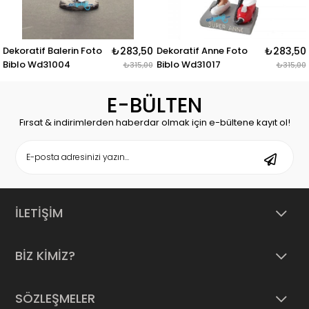
f Balerin Foto
₺283,50
Dekoratif Anne Foto
₺283,50
Dekorati
d31004
Biblo Wd31017
Foto Bib
₺315,00
₺315,00
E-BÜLTEN
Fırsat & indirimlerden haberdar olmak için e-bültene kayıt ol!
İLETİŞİM
BİZ KİMİZ?
SÖZLEŞMELER