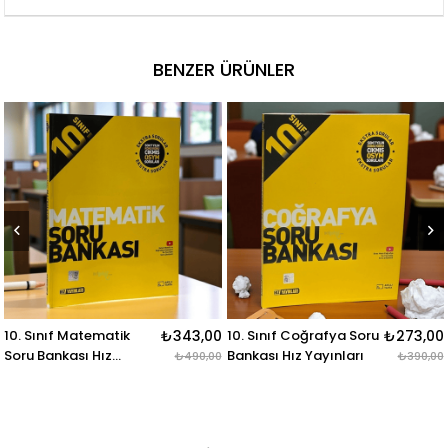
BENZER ÜRÜNLER
ik
₺343,00
10. Sınıf Coğrafya Soru
₺273,00
10. Sınıf Tarih Sor
Bankası Hız Yayınları
Bankası Hız Yayınl
₺490,00
₺390,00