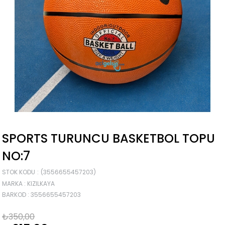
SPORTS TURUNCU BASKETBOL TOPU
NO:7
STOK KODU
(3556655457203)
MARKA
:
KIZILKAYA
BARKOD
:
3556655457203
₺350,00