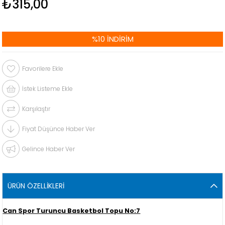
₺315,00
%
10
İNDIRIM
Favorilere Ekle
İstek Listeme Ekle
Karşılaştır
Fiyat Düşünce Haber Ver
Gelince Haber Ver
ÜRÜN ÖZELLIKLERI
Can Spor Turuncu Basketbol Topu No:7