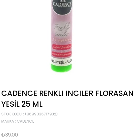
CADENCE RENKLI INCILER FLORASAN
YESIL 25 ML
STOK KODU
(8699036717932)
MARKA
:
CADENCE
₺39,00