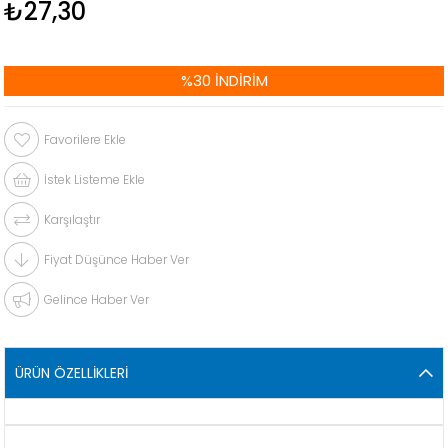
₺27,30
%
30
İNDIRIM
Favorilere Ekle
İstek Listeme Ekle
Karşılaştır
Fiyat Düşünce Haber Ver
Gelince Haber Ver
ÜRÜN ÖZELLIKLERI