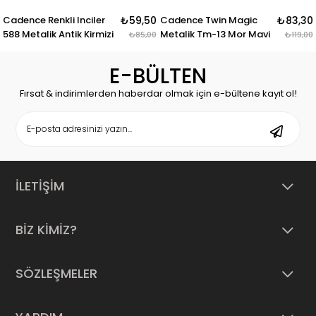
Cadence Renkli Inciler
₺59,50
Cadence Twin Magic
₺83,30
588 Metalik Antik Kirmizi
Metalik Tm-13 Mor Mavi
₺85,00
₺119,00
E-BÜLTEN
Fırsat & indirimlerden haberdar olmak için e-bültene kayıt ol!
İLETİŞİM
BİZ KİMİZ?
SÖZLEŞMELER