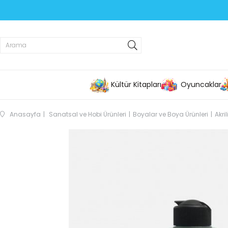
Kültür Kitapları
Oyuncaklar
Anasayfa
Sanatsal ve Hobi Ürünleri
Boyalar ve Boya Ürünleri
Akri