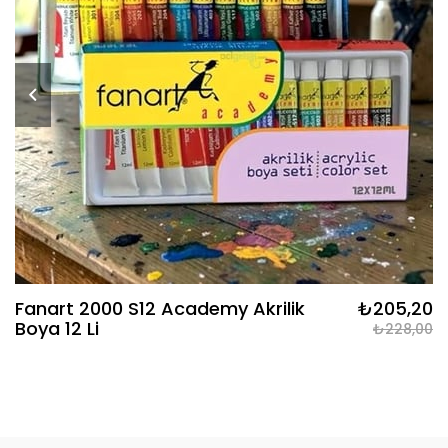
Fanart 2000 S12 Academy Akrilik
₺205,20
Boya 12 Li
₺228,00