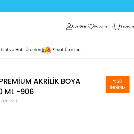
Üye Girişi
Favorilerim
Sepetim
tsal ve Hobi Ürünleri
Fırsat Ürünleri
PREMIUM AKRILIK BOYA
%
30
İNDIRIM
0 ML -906
22128669)