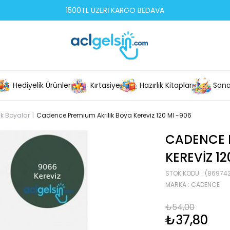
1500TL ÜZERİ KARGO BEDAVA
Hediyelik Ürünler
Kırtasiye
Hazırlık Kitapları
Sana
lik Boyalar
Cadence Premium Akrilik Boya Kereviz 120 Ml -906
CADENCE 
KEREVIZ 12
STOK KODU
(86974
MARKA
:
CADENCE
₺54,00
₺37,80