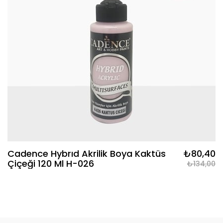
Cadence Hybrıd Akrilik Boya Kaktüs
₺80,40
Çiçeği 120 Ml H-026
₺134,00