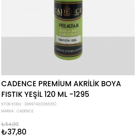
CADENCE PREMIUM AKRILIK BOYA
FISTIK YEŞIL 120 ML -1295
STOK KODU
(8697422126535)
MARKA
:
CADENCE
₺54,00
₺37,80