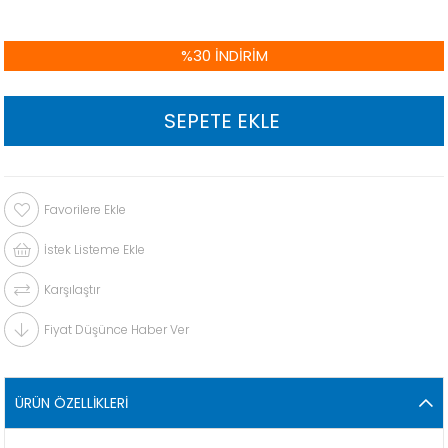
%
30
İNDIRIM
Favorilere Ekle
İstek Listeme Ekle
Karşılaştır
Fiyat Düşünce Haber Ver
ÜRÜN ÖZELLIKLERI