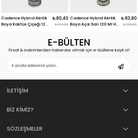
Cadence Hybrıd Akrilik
₺80,40
Cadence Hybrid Akrilik
₺93,80
Boya Kaktüs Çiçeği 120
Boya Açık Sarı 120 Ml H-
₺134,00
₺134,00
Ml H-026
007
E-BÜLTEN
Fırsat & indirimlerden haberdar olmak için e-bültene kayıt ol!
İLETİŞİM
BİZ KİMİZ?
SÖZLEŞMELER