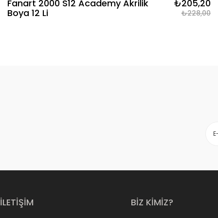
Fanart 2000 S12 Academy Akrilik
₺205,20
Boya 12 Li
₺228,00
İLETİŞİM
BİZ KİMİZ?