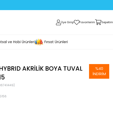
Üye Girişi
Favorilerim
Sepetim
tsal ve Hobi Ürünleri
Fırsat Ürünleri
YBRID AKRILIK BOYA TUVAL
%
40
İNDIRIM
15
36741449)
5156