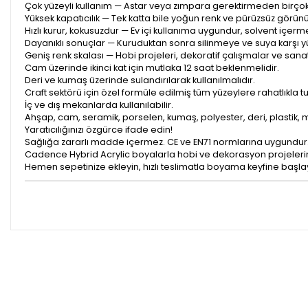
Çok yüzeyli kullanım — Astar veya zımpara gerektirmeden birçok 
Yüksek kapatıcılık — Tek katta bile yoğun renk ve pürüzsüz görün
Hızlı kurur, kokusuzdur — Ev içi kullanıma uygundur, solvent içerm
Dayanıklı sonuçlar — Kuruduktan sonra silinmeye ve suya karşı yü
Geniş renk skalası — Hobi projeleri, dekoratif çalışmalar ve sana
Cam üzerinde ikinci kat için mutlaka 12 saat beklenmelidir.
Deri ve kumaş üzerinde sulandırılarak kullanılmalıdır.
Craft sektörü için özel formüle edilmiş tüm yüzeylere rahatlıkla tut
İç ve dış mekanlarda kullanılabilir.
Ahşap, cam, seramik, porselen, kumaş, polyester, deri, plastik, m
Yaratıcılığınızı özgürce ifade edin!
Sağlığa zararlı madde içermez. CE ve EN71 normlarına uygundur
Cadence Hybrid Acrylic boyalarla hobi ve dekorasyon projeleri
Hemen sepetinize ekleyin, hızlı teslimatla boyama keyfine başlay