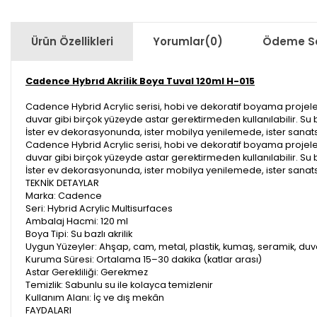
Ürün Özellikleri
Yorumlar
(0)
Ödeme Se
Cadence Hybrıd Akrilik Boya Tuval 120ml H-015
Cadence Hybrid Acrylic serisi, hobi ve dekoratif boyama projeleri 
duvar gibi birçok yüzeyde astar gerektirmeden kullanılabilir. Su b
İster ev dekorasyonunda, ister mobilya yenilemede, ister sanatsa
Cadence Hybrid Acrylic serisi, hobi ve dekoratif boyama projeleri 
duvar gibi birçok yüzeyde astar gerektirmeden kullanılabilir. Su b
İster ev dekorasyonunda, ister mobilya yenilemede, ister sanatsa
TEKNİK DETAYLAR
Marka: Cadence
Seri: Hybrid Acrylic Multisurfaces
Ambalaj Hacmi: 120 ml
Boya Tipi: Su bazlı akrilik
Uygun Yüzeyler: Ahşap, cam, metal, plastik, kumaş, seramik, duv
Kuruma Süresi: Ortalama 15–30 dakika (katlar arası)
Astar Gerekliliği: Gerekmez
Temizlik: Sabunlu su ile kolayca temizlenir
Kullanım Alanı: İç ve dış mekân
FAYDALARI