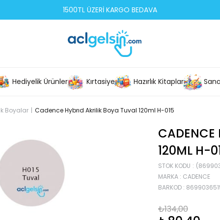
1500TL ÜZERİ KARGO BEDAVA
Hediyelik Ürünler
Kırtasiye
Hazırlık Kitapları
Sana
lik Boyalar
Cadence Hybrıd Akrilik Boya Tuval 120ml H-015
CADENCE H
120ML H-0
STOK KODU
(86990
MARKA
:
CADENCE
BARKOD
:
869903651
₺134,00