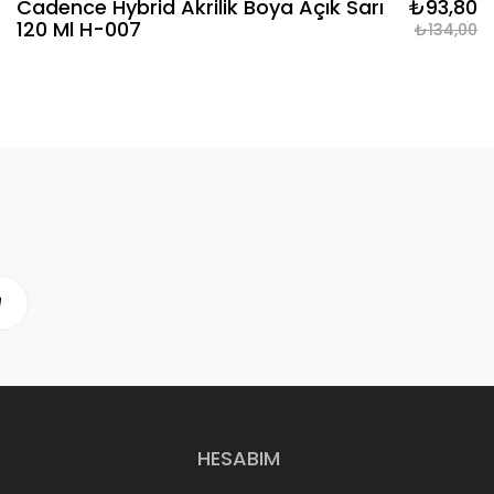
Cadence Hybrid Akrilik Boya Açık Sarı
₺93,80
120 Ml H-007
₺134,00
HESABIM