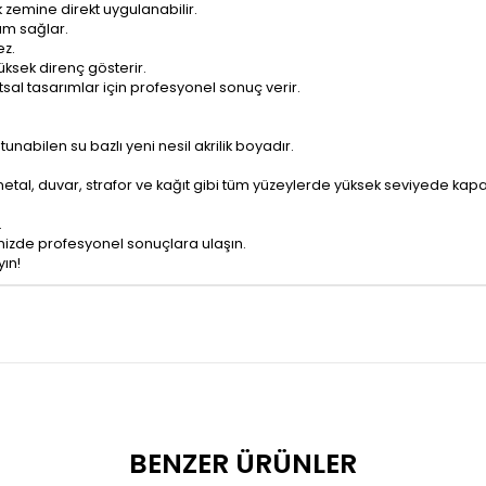
zemine direkt uygulanabilir.
üm sağlar.
ez.
ksek direnç gösterir.
tsal tasarımlar için profesyonel sonuç verir.
unabilen su bazlı yeni nesil akrilik boyadır.
etal, duvar, strafor ve kağıt gibi tüm yüzeylerde yüksek seviyede kapatı
.
nizde profesyonel sonuçlara ulaşın.
ın!
BENZER ÜRÜNLER