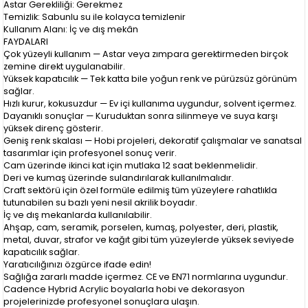
Astar Gerekliliği: Gerekmez
Temizlik: Sabunlu su ile kolayca temizlenir
Kullanım Alanı: İç ve dış mekân
FAYDALARI
Çok yüzeyli kullanım — Astar veya zımpara gerektirmeden birçok
zemine direkt uygulanabilir.
Yüksek kapatıcılık — Tek katta bile yoğun renk ve pürüzsüz görünüm
sağlar.
Hızlı kurur, kokusuzdur — Ev içi kullanıma uygundur, solvent içermez.
Dayanıklı sonuçlar — Kuruduktan sonra silinmeye ve suya karşı
yüksek direnç gösterir.
Geniş renk skalası — Hobi projeleri, dekoratif çalışmalar ve sanatsal
tasarımlar için profesyonel sonuç verir.
Cam üzerinde ikinci kat için mutlaka 12 saat beklenmelidir.
Deri ve kumaş üzerinde sulandırılarak kullanılmalıdır.
Craft sektörü için özel formüle edilmiş tüm yüzeylere rahatlıkla
tutunabilen su bazlı yeni nesil akrilik boyadır.
İç ve dış mekanlarda kullanılabilir.
Ahşap, cam, seramik, porselen, kumaş, polyester, deri, plastik,
metal, duvar, strafor ve kağıt gibi tüm yüzeylerde yüksek seviyede
kapatıcılık sağlar.
Yaratıcılığınızı özgürce ifade edin!
Sağlığa zararlı madde içermez. CE ve EN71 normlarına uygundur.
Cadence Hybrid Acrylic boyalarla hobi ve dekorasyon
projelerinizde profesyonel sonuçlara ulaşın.