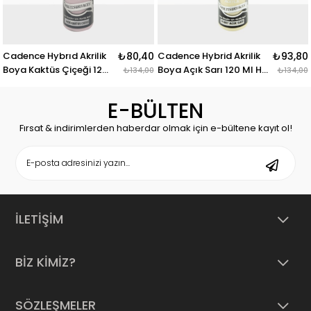
Cadence Hybrıd Akrilik
₺80,40
Cadence Hybrid Akrilik
₺93,80
Boya Kaktüs Çiçeği 120
Boya Açık Sarı 120 Ml H-
₺134,00
₺134,00
Ml H-026
007
E-BÜLTEN
Fırsat & indirimlerden haberdar olmak için e-bültene kayıt ol!
İLETİŞİM
BİZ KİMİZ?
SÖZLEŞMELER