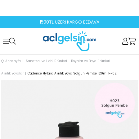
1500TL ÜZERİ KARGO BEDAVA
Anasayfa
Sanatsal ve Hobi Ürünleri
Boyalar ve Boya Ürünleri
Akrilik Boyalar
Cadence Hybrıd Akrilik Boya Solgun Pembe 120ml H-021