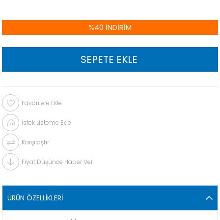
%
40
İNDIRIM
Favorilere Ekle
İstek Listeme Ekle
Karşılaştır
Fiyat Düşünce Haber Ver
ÜRÜN ÖZELLIKLERI