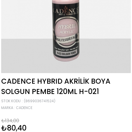
CADENCE HYBRID AKRILIK BOYA
SOLGUN PEMBE 120ML H-021
STOK KODU
(8699036741524)
MARKA
:
CADENCE
₺134,00
₺80,40