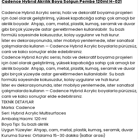
Cadence Hybrıd Akrilik Boya Solgun Pembe 120ml H-021
Cadence Hybrid Acrylic serisi, hobi ve dekoratif boyama projeleri
için özel olarak geliştirilmiş, yüksek kapatıcılığa sahip çok amaçlı bir
akrilik boyadır. Ahşap, cam, metal, plastik, kumaş, seramik ve duvar
gibi birçok yüzeyde astar gerektirmeden kullanılabilir. Su bazlı
formülü sayesinde kokusuzdur, kolay uygulanır ve hızlı kurur.
İster ev dekorasyonunda, ister mobilya yenilemede, ister sanatsal
çalışmalarda kullanın — Cadence Hybrid Acrylic boyalarla pürüzsüz,
canlı ve kalıcı sonuçlar elde edebilirsiniz.
Cadence Hybrid Acrylic serisi, hobi ve dekoratif boyama projeleri
için özel olarak geliştirilmiş, yüksek kapatıcılığa sahip çok amaçlı bir
akrilik boyadır. Ahşap, cam, metal, plastik, kumaş, seramik ve duvar
gibi birçok yüzeyde astar gerektirmeden kullanılabilir. Su bazlı
formülü sayesinde kokusuzdur, kolay uygulanır ve hızlı kurur.
İster ev dekorasyonunda, ister mobilya yenilemede, ister sanatsal
çalışmalarda kullanın — Cadence Hybrid Acrylic boyalarla pürüzsüz,
canlı ve kalıcı sonuçlar elde edebilirsiniz.
TEKNİK DETAYLAR
Marka: Cadence
Seri: Hybrid Acrylic Multisurfaces
Ambalaj Hacmi: 120 ml
Boya Tipi: Su bazlı akrilik
Uygun Yüzeyler: Ahşap, cam, metal, plastik, kumaş, seramik, duvar
Kuruma Süresi: Ortalama 15–30 dakika (katlar arası)