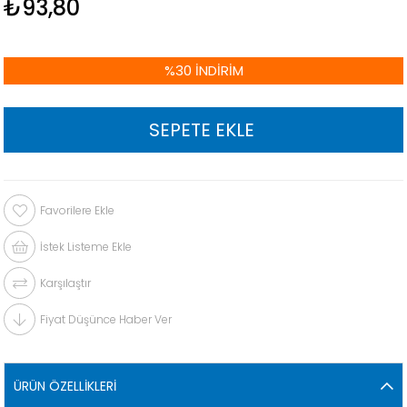
₺93,80
%
30
İNDIRIM
Favorilere Ekle
İstek Listeme Ekle
Karşılaştır
Fiyat Düşünce Haber Ver
ÜRÜN ÖZELLIKLERI