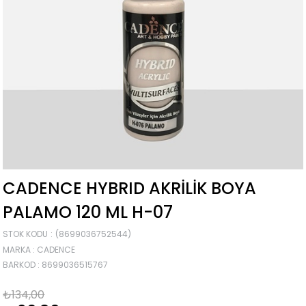
CADENCE HYBRID AKRILIK BOYA
PALAMO 120 ML H-07
STOK KODU
(8699036752544)
MARKA
:
CADENCE
BARKOD
:
8699036515767
₺134,00