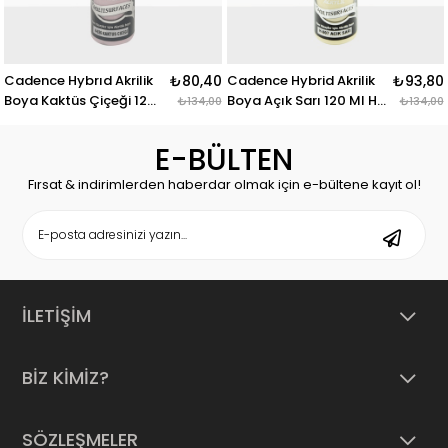
Cadence Hybrıd Akrilik
₺80,40
Cadence Hybrid Akrilik
₺93,80
Boya Kaktüs Çiçeği 120
Boya Açık Sarı 120 Ml H-
₺134,00
₺134,00
Ml H-026
007
E-BÜLTEN
Fırsat & indirimlerden haberdar olmak için e-bültene kayıt ol!
İLETİŞİM
BİZ KİMİZ?
SÖZLEŞMELER