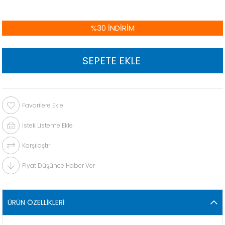
%
30
İNDIRIM
Favorilere Ekle
İstek Listeme Ekle
Karşılaştır
Fiyat Düşünce Haber Ver
ÜRÜN ÖZELLIKLERI