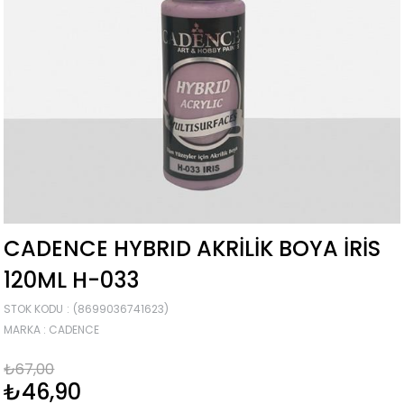
CADENCE HYBRID AKRILIK BOYA İRIS
120ML H-033
STOK KODU
(8699036741623)
MARKA
:
CADENCE
₺67,00
₺46,90