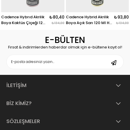
Cadence Hybrıd Akrilik
₺80,40
Cadence Hybrid Akrilik
₺93,80
Boya Kaktüs Çiçeği 120
Boya Açık Sarı 120 Ml H-
₺134,00
₺134,00
Ml H-026
007
E-BÜLTEN
Fırsat & indirimlerden haberdar olmak için e-bültene kayıt ol!
İLETİŞİM
BİZ KİMİZ?
SÖZLEŞMELER