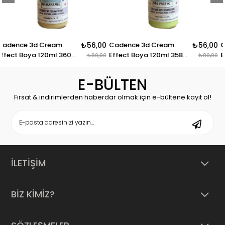
eam
₺56,00
Cadence 3d Cream
₺56,00
Cadence 3d Cr
ml 360
Effect Boya 120ml 358
Effect Boya 120
₺80,00
₺80,00
Fıstık
Çilek
E-BÜLTEN
Fırsat & indirimlerden haberdar olmak için e-bültene kayıt ol!
İLETİŞİM
BİZ KİMİZ?