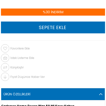
%
30
İNDIRIM
Favorilere Ekle
İstek Listeme Ekle
Karşılaştır
Fiyat Düşünce Haber Ver
ÜRÜN ÖZELLIKLERI
Cadence Home Decor Wax 50 Ml Koyu Kahve