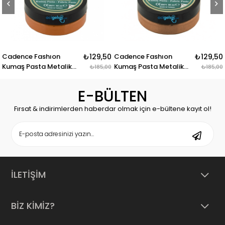
Cadence Fashıon
₺129,50
Cadence Fashıon
₺129,50
C
Kumaş Pasta Metalik
Kumaş Pasta Metalik
K
₺185,00
₺185,00
Fmp-04 Turuncu 50ml
Fmp-13 Bakır 50ml
F
E-BÜLTEN
Fırsat & indirimlerden haberdar olmak için e-bültene kayıt ol!
İLETİŞİM
BİZ KİMİZ?