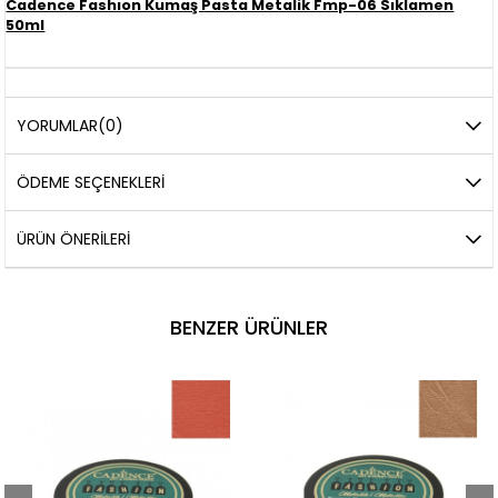
Cadence Fashıon Kumaş Pasta Metalik Fmp-06 Sıklamen
50ml
YORUMLAR
(0)
ÖDEME SEÇENEKLERI
ÜRÜN ÖNERILERI
BENZER ÜRÜNLER