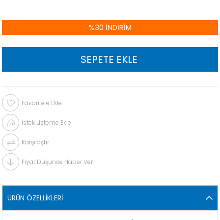
%
30
İNDIRIM
Favorilere Ekle
İstek Listeme Ekle
Karşılaştır
Fiyat Düşünce Haber Ver
ÜRÜN ÖZELLIKLERI