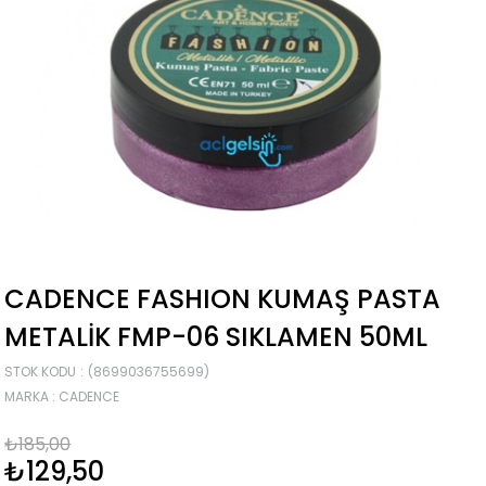
CADENCE FASHION KUMAŞ PASTA
METALIK FMP-06 SIKLAMEN 50ML
STOK KODU
(8699036755699)
MARKA
:
CADENCE
₺185,00
₺129,50