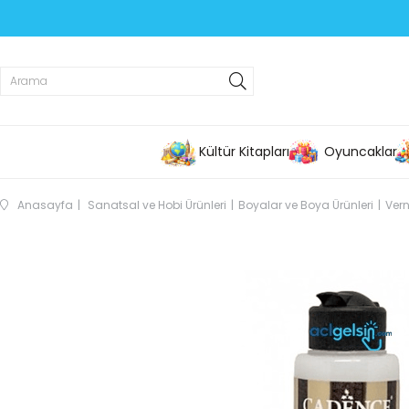
Kültür Kitapları
Oyuncaklar
Anasayfa
Sanatsal ve Hobi Ürünleri
Boyalar ve Boya Ürünleri
Vern