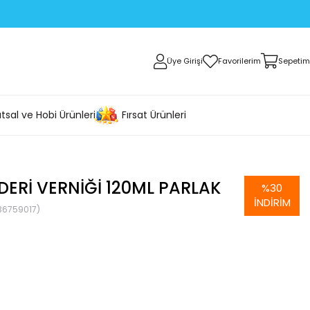
Üye Girişi
Favorilerim
Sepetim
tsal ve Hobi Ürünleri
Fırsat Ürünleri
ERI VERNIĞI 120ML PARLAK
%
30
İNDIRIM
36759017)