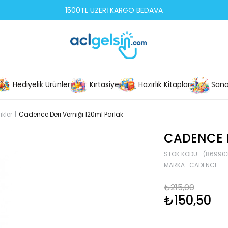
1500TL ÜZERİ KARGO BEDAVA
Hediyelik Ürünler
Kırtasiye
Hazırlık Kitapları
Sana
ikler
Cadence Deri Verniği 120ml Parlak
CADENCE D
STOK KODU
(86990
MARKA
:
CADENCE
₺215,00
₺150,50