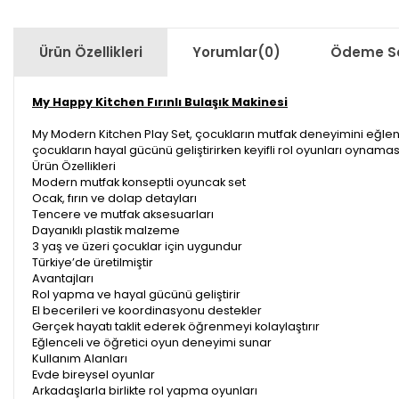
Ürün Özellikleri
Yorumlar
(0)
Ödeme Se
My Happy Kitchen Fırınlı Bulaşık Makinesi
My Modern Kitchen Play Set, çocukların mutfak deneyimini eğlencel
çocukların hayal gücünü geliştirirken keyifli rol oyunları oynama
Ürün Özellikleri
Modern mutfak konseptli oyuncak set
Ocak, fırın ve dolap detayları
Tencere ve mutfak aksesuarları
Dayanıklı plastik malzeme
3 yaş ve üzeri çocuklar için uygundur
Türkiye’de üretilmiştir
Avantajları
Rol yapma ve hayal gücünü geliştirir
El becerileri ve koordinasyonu destekler
Gerçek hayatı taklit ederek öğrenmeyi kolaylaştırır
Eğlenceli ve öğretici oyun deneyimi sunar
Kullanım Alanları
Evde bireysel oyunlar
Arkadaşlarla birlikte rol yapma oyunları