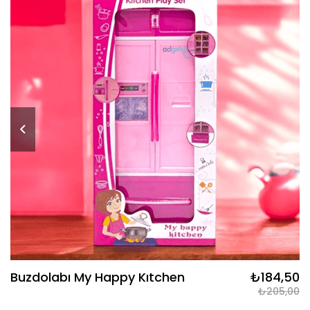
Buzdolabı My Happy Kıtchen
₺184,50
₺205,00