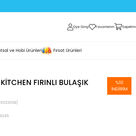
Üye Girişi
Favorilerim
Sepetim
tsal ve Hobi Ürünleri
Fırsat Ürünleri
KITCHEN FIRINLI BULAŞIK
%
10
İNDIRIM
30023038)
3045