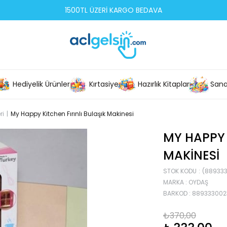
1500TL ÜZERİ KARGO BEDAVA
Hediyelik Ürünler
Kırtasiye
Hazırlık Kitapları
Sana
ri
My Happy Kitchen Fırınlı Bulaşık Makinesi
MY HAPPY 
MAKINESI
STOK KODU
(88933
MARKA
:
OYDAŞ
BARKOD
:
889333002
₺370,00