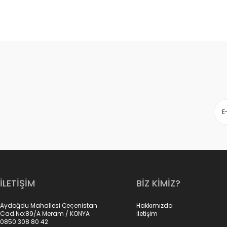
İLETİŞİM
BİZ KİMİZ?
Aydoğdu Mahallesi Çeçenistan
Hakkımızda
Cad.No:89/A Meram / KONYA
İletişim
0850 308 80 42