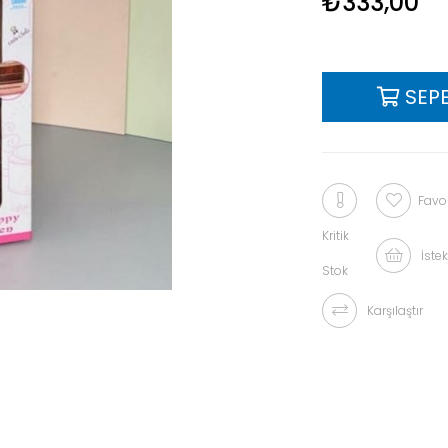
₺333,00
Favor
Kritik
İstek
Stok
Karşılaştır