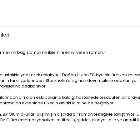
leri
rmek mi bağışlamak mı ikilemini en iyi veren roman.”
de ustalıkla yedirerek anlatıyor.” Doğan Hızlan Türkiye’nin üretken kalemi
nyanın farklı yerlerinden, Stockholm’e sığınan devrimcilere odaklanıyor
arayışlarına odaklanıyor.
larından biri olan eski bakanla kaldığı hastanede tesadüfen bir araya g
anizmaları ekseninde ülkenin ahlaki iklimine de değiniyor.
ir Ölüm okurları alışılmışın dışında bir roman tekniğiyle tanıştırıyor. 
 Bir Ölüm enternasyonalizm, mültecilik, şiddet, cinayet, aile ve anadil