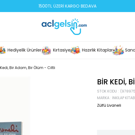
1500TL ÜZERİ KARGO BEDAVA
Hediyelik Ürünler
Kırtasiye
Hazırlık Kitapları
Sana
 Kedi, Bir Adam, Bir Ölüm - Ciltli
BIR KEDI, 
STOK KODU
(978975
MARKA
:
İNKILAP KITAB
Zülfü Livaneli