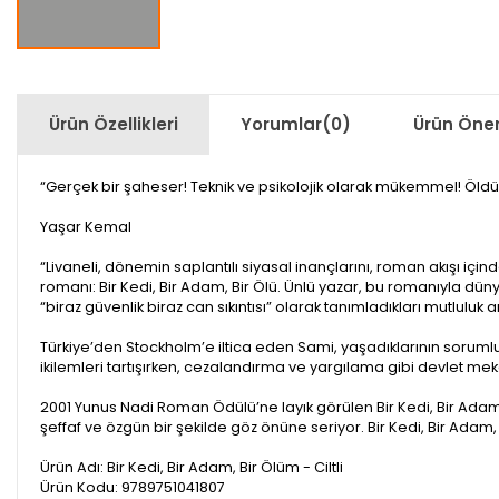
Ürün Özellikleri
Yorumlar
(0)
Ürün Öneri
“Gerçek bir şaheser! Teknik ve psikolojik olarak mükemmel! Öldü
Yaşar Kemal
“Livaneli, dönemin saplantılı siyasal inançlarını, roman akışı için
romanı: Bir Kedi, Bir Adam, Bir Ölü. Ünlü yazar, bu romanıyla dü
“biraz güvenlik biraz can sıkıntısı” olarak tanımladıkları mutluluk 
Türkiye’den Stockholm’e iltica eden Sami, yaşadıklarının sorumlu
ikilemleri tartışırken, cezalandırma ve yargılama gibi devlet mek
2001 Yunus Nadi Roman Ödülü’ne layık görülen Bir Kedi, Bir Adam, B
şeffaf ve özgün bir şekilde göz önüne seriyor. Bir Kedi, Bir Adam,
Ürün Adı: Bir Kedi, Bir Adam, Bir Ölüm - Ciltli
Ürün Kodu: 9789751041807