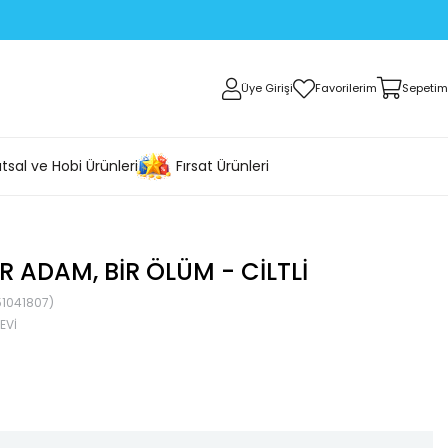
Üye Girişi
Favorilerim
Sepetim
tsal ve Hobi Ürünleri
Fırsat Ürünleri
BIR ADAM, BIR ÖLÜM - CILTLI
1041807)
EVI