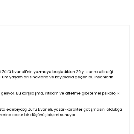
 Zülfü Livaneli’nin yazmaya başladıktan 29 yıl sonra bitirdiği
. Tüm yaşamları sınavlarla ve kayıplarla geçen bu insanların
eliyor. Bu karşılaşma, intikam ve affetme gibi temel psikolojik
Usta edebiyatçı Zülfü Livaneli, yazar-karakter çatışmasını oldukça
 üzerine cesur bir düşünüş biçimi sunuyor.