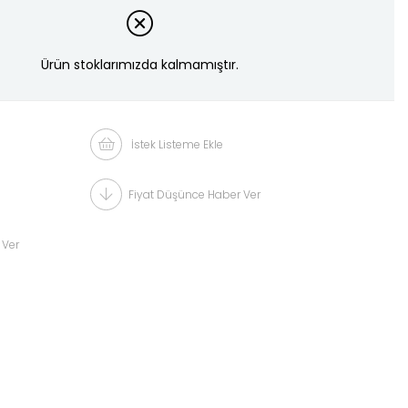
Ürün stoklarımızda kalmamıştır.
İstek Listeme Ekle
Fiyat Düşünce Haber Ver
 Ver