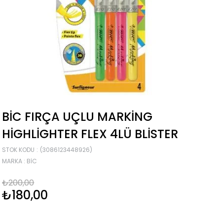
BIC FIRÇA UÇLU MARKING
HIGHLIGHTER FLEX 4LÜ BLISTER
STOK KODU
(3086123448926)
MARKA
:
BIC
₺200,00
₺180,00