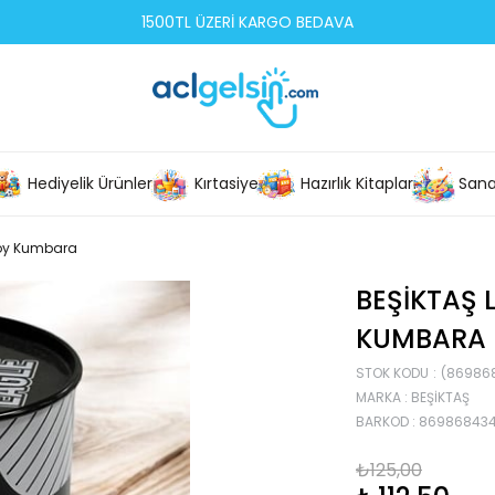
1500TL ÜZERİ KARGO BEDAVA
Hediyelik Ürünler
Kırtasiye
Hazırlık Kitapları
Sana
Boy Kumbara
BEŞIKTAŞ 
KUMBARA
STOK KODU
(86986
MARKA
:
BEŞIKTAŞ
BARKOD
:
86986843
₺125,00