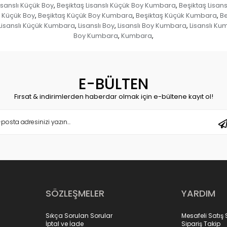
isanslı Küçük Boy
Beşiktaş Lisanslı Küçük Boy Kumbara
Beşiktaş Lisan
,
,
ş Küçük Boy
Beşiktaş Küçük Boy Kumbara
Beşiktaş Küçük Kumbara
Be
,
,
,
Lisanslı Küçük Kumbara
Lisanslı Boy
Lisanslı Boy Kumbara
Lisanslı K
,
,
,
Boy Kumbara
Kumbara
,
,
E-BÜLTEN
Fırsat & indirimlerden haberdar olmak için e-bültene kayıt ol!
SÖZLEŞMELER
YARDIM
Sıkça Sorulan Sorular
Mesafeli Satış
İptal ve İade
Sipariş Takip