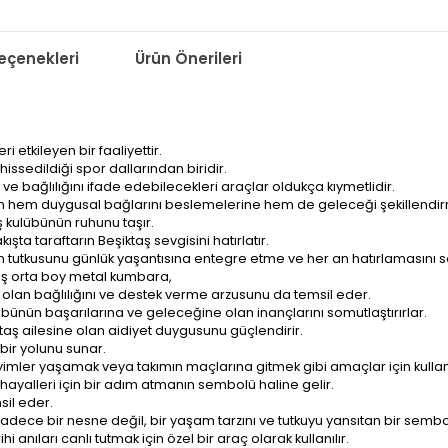
çenekleri
Ürün Önerileri
 etkileyen bir faaliyettir.
issedildiği spor dallarından biridir.
gi ve bağlılığını ifade edebilecekleri araçlar oldukça kıymetlidir.
ın hem duygusal bağlarını beslemelerine hem de geleceği şekillendirme
 kulübünün ruhunu taşır.
ta taraftarın Beşiktaş sevgisini hatırlatır.
n tutkusunu günlük yaşantısına entegre etme ve her an hatırlamasını 
aş orta boy metal kumbara,
 olan bağlılığını ve destek verme arzusunu da temsil eder.
bünün başarılarına ve geleceğine olan inançlarını somutlaştırırlar.
taş ailesine olan aidiyet duygusunu güçlendirir.
bir yolunu sunar.
eyimler yaşamak veya takımın maçlarına gitmek gibi amaçlar için kullanı
ayalleri için bir adım atmanın sembolü haline gelir.
sil eder.
sadece bir nesne değil, bir yaşam tarzını ve tutkuyu yansıtan bir sembo
 anıları canlı tutmak için özel bir araç olarak kullanılır.