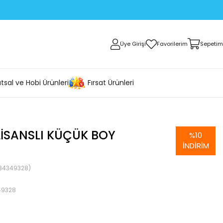
Üye Girişi
Favorilerim
Sepetim
tsal ve Hobi Ürünleri
Fırsat Ürünleri
LISANSLI KÜÇÜK BOY
%
10
İNDIRIM
84349328)
49328