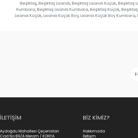
Beşiktaş
Beşiktaş Lisanslı
Beşiktaş Lisanslı Küçük
Beşiktaş L
,
,
,
Kumbara
Beşiktaş Lisanslı Kumbara
Beşiktaş Küçük
Beşikta
,
,
,
Lisanslı Küçük
Lisanslı Küçük Boy
Lisanslı Küçük Boy Kumbara
,
,
,
İLETİŞİM
BİZ KİMİZ?
Aydoğdu Mahallesi Çeçenistan
Hakkımızda
Cad.No:89/A Meram / KONYA
İletişim