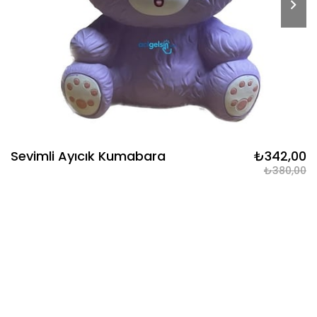
Sevimli Ayıcık Kumabara
₺342,00
₺380,00