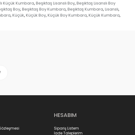
slı Küçük Kumbara
Beşiktaş Lisanslı Boy
Beşiktaş Lisanslı Boy
,
,
şiktaş Boy
Beşiktaş Boy Kumbara
Beşiktaş Kumbara
Lisanslı
,
,
,
,
umbara
Küçük
Küçük Boy
Küçük Boy Kumbara
Küçük Kumbara
,
,
,
,
,
HESABIM
 Sözleşmesi
Sipariş Listem
İade Taleplerim