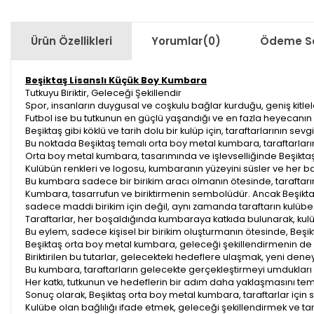
Ürün Özellikleri
Yorumlar
(0)
Ödeme Se
Beşiktaş Lisanslı Küçük Boy Kumbara
Tutkuyu Biriktir, Geleceği Şekillendir
Spor, insanların duygusal ve coşkulu bağlar kurduğu, geniş kitleleri
Futbol ise bu tutkunun en güçlü yaşandığı ve en fazla heyecanın h
Beşiktaş gibi köklü ve tarih dolu bir kulüp için, taraftarlarının sev
Bu noktada Beşiktaş temalı orta boy metal kumbara, taraftarlar
Orta boy metal kumbara, tasarımında ve işlevselliğinde Beşiktaş
Kulübün renkleri ve logosu, kumbaranın yüzeyini süsler ve her bakış
Bu kumbara sadece bir birikim aracı olmanın ötesinde, taraftarı
Kumbara, tasarrufun ve biriktirmenin sembolüdür. Ancak Beşikt
sadece maddi birikim için değil, aynı zamanda taraftarın kulübe
Taraftarlar, her boşaldığında kumbaraya katkıda bulunarak, kulü
Bu eylem, sadece kişisel bir birikim oluşturmanın ötesinde, Beşik
Beşiktaş orta boy metal kumbara, geleceği şekillendirmenin de 
Biriktirilen bu tutarlar, gelecekteki hedeflere ulaşmak, yeni den
Bu kumbara, taraftarların gelecekte gerçekleştirmeyi umdukları h
Her katkı, tutkunun ve hedeflerin bir adım daha yaklaşmasını tem
Sonuç olarak, Beşiktaş orta boy metal kumbara, taraftarlar için 
Kulübe olan bağlılığı ifade etmek, geleceği şekillendirmek ve tarihi