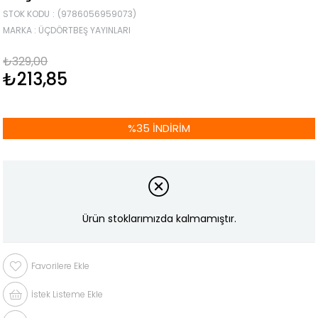
STOK KODU
(9786056959073)
MARKA
:
ÜÇDÖRTBEŞ YAYINLARI
₺329,00
₺213,85
%
35
İNDIRIM
Ürün stoklarımızda kalmamıştır.
Favorilere Ekle
İstek Listeme Ekle