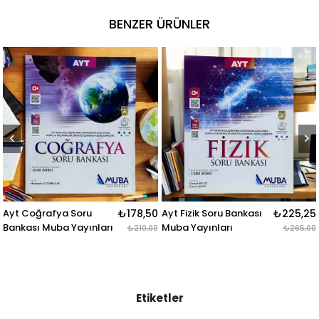
BENZER ÜRÜNLER
₺178,50
Ayt Fizik Soru Bankası
₺225,25
Ayt Matematik Soru
arı
Muba Yayınları
Bankası Muba Yayınla
₺210,00
₺265,00
Etiketler