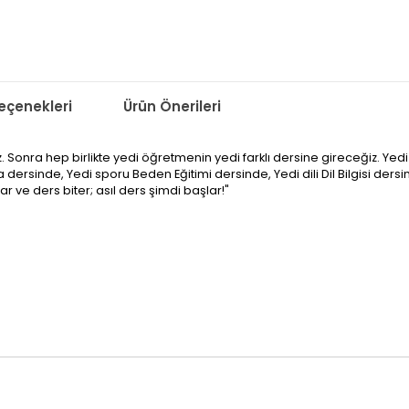
çenekleri
Ürün Önerileri
ceğiz. Sonra hep birlikte yedi öğretmenin yedi farklı dersine gireceğiz. 
ya dersinde, Yedi sporu Beden Eğitimi dersinde, Yedi dili Dil Bilgisi 
r ve ders biter; asıl ders şimdi başlar!"