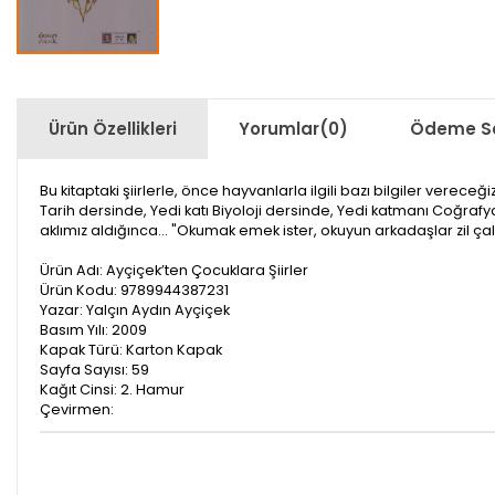
Ürün Özellikleri
Yorumlar
(0)
Ödeme Se
Bu kitaptaki şiirlerle, önce hayvanlarla ilgili bazı bilgiler vere
Tarih dersinde, Yedi katı Biyoloji dersinde, Yedi katmanı Coğraf
aklımız aldığınca... "Okumak emek ister, okuyun arkadaşlar zil çala
Ürün Adı: Ayçiçek’ten Çocuklara Şiirler
Ürün Kodu: 9789944387231
Yazar: Yalçın Aydın Ayçiçek
Basım Yılı: 2009
Kapak Türü: Karton Kapak
Sayfa Sayısı: 59
Kağıt Cinsi: 2. Hamur
Çevirmen: