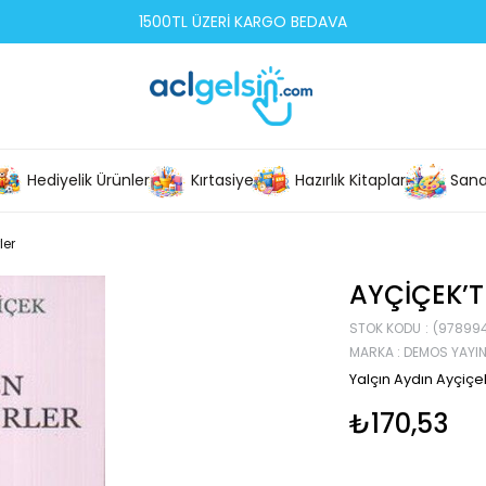
1500TL ÜZERİ KARGO BEDAVA
Hediyelik Ürünler
Kırtasiye
Hazırlık Kitapları
Sana
ler
AYÇIÇEK’T
STOK KODU
(978994
MARKA
:
DEMOS YAYIN
Yalçın Aydın Ayçiçe
₺170,53