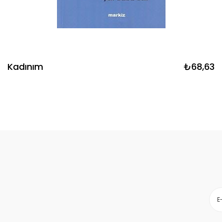
Kadınım
₺68,63