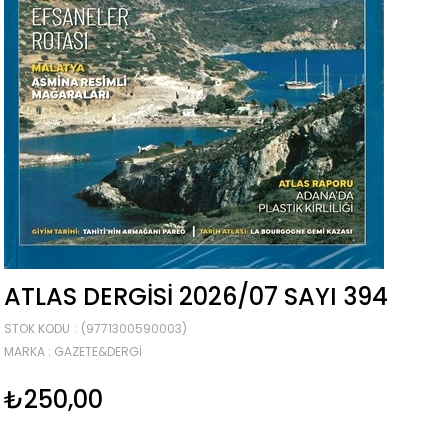
ATLAS DERGISI 2026/07 SAYI 394
STOK KODU
(9771300590003)
MARKA
:
GAZETE&DERGI
₺250,00