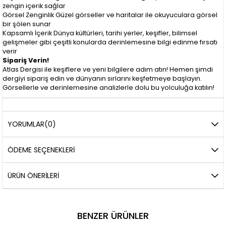
zengin içerik sağlar
Görsel Zenginlik Güzel görseller ve haritalar ile okuyuculara görsel
bir şölen sunar
Kapsamlı İçerik Dünya kültürleri, tarihi yerler, keşifler, bilimsel
gelişmeler gibi çeşitli konularda derinlemesine bilgi edinme fırsatı
verir
Sipariş Verin!
Atlas Dergisi ile keşiflere ve yeni bilgilere adım atın! Hemen şimdi
dergiyi sipariş edin ve dünyanın sırlarını keşfetmeye başlayın.
Görsellerle ve derinlemesine analizlerle dolu bu yolculuğa katılın!
YORUMLAR
(0)
ÖDEME SEÇENEKLERI
ÜRÜN ÖNERILERI
BENZER ÜRÜNLER