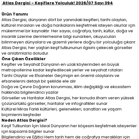
Atlas Dergisi - Keşiflere Yolculuk! 2026/07 Sayı 394
Ürün Tanımı
Atlas Dergisi, dünyanın dört bir yanındaki keşifleri, tarihi olayları,
kültürel mirasları ve doğa harikalarını keşfetmek isteyen okurlar için
mükemmel bir kaynaktır. Her sayısı, coğrafya, tarih, kültür, doğa ve
insanlık üzerine derinlemesine bilgi sunarken, okuyucuları
bilinmeyen dünyalara ve gizemli yerlere doğru bir yolculuğa çıkarır.
Atlas Dergisi, her yaştan keşif tutkununun ilgisini çekecek görseller
ve anlatımlarla doludur.
Öne Çıkan Özellikler
Keşifler ve Seyahat Dünyanın en uzak köylerinden en büyük
metropollerine kadar keşfedilecek yerler ve seyahat rotaları
Tarihi Olaylar ve Efsaneler Geçmişin en önemli olaylarını ve
efsanelerini detaylı bir şekilde ele alır
Doğa ve Çevre Doğanın korunması, iklim değişikliği ve ekosistem
hakkında bilgilendirici yazılar
Görseller ve Haritalar Atlas Dergisi, her konuda ilham veren yüksek
çözünürlüklü görseller, haritalar ve infografikler sunar
Kültürel Miras Farklı kültürleri, gelenekleri, sanatları ve yaşam
biçimlerini keşfeder
Neden Atlas Dergisi?
Keşif Tutkunları İçin İdeal Dünyanın her köşesini keşfetmek isteyenler
için kapsamlı bilgiler sunar
Bilgilendirici ve Eğitici Hem tarih hem de coğrafya meraklıları için