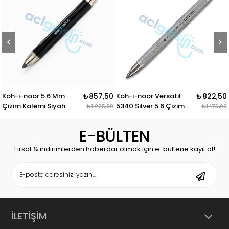
Koh-i-noor 5.6 Mm
₺857,50
Koh-i-noor Versatil
₺822,50
K
Çizim Kalemi Siyah
5340 Silver 5.6 Çizim
A
₺1.225,00
₺1.175,00
Kalemi
H
E-BÜLTEN
Fırsat & indirimlerden haberdar olmak için e-bültene kayıt ol!
İLETİŞİM