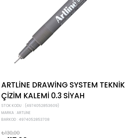
ARTLINE DRAWING SYSTEM TEKNIK
ÇIZIM KALEMI 0.3 SIYAH
STOK KODU
(4974052853609)
MARKA
:
ARTLINE
BARKOD
:
4974052853708
₺130,00