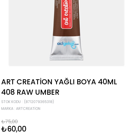
ART CREATION YAĞLI BOYA 40ML
408 RAW UMBER
STOK KODU
(8712079365318)
MARKA
:
ARTCREATION
₺75,00
₺60,00