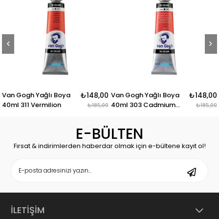
Van Gogh Yağlı Boya
₺148,00
Van Gogh Yağlı Boya
₺148,00
40ml 311 Vermilion
40ml 303 Cadmium
₺185,00
₺185,00
Red Light
E-BÜLTEN
Fırsat & indirimlerden haberdar olmak için e-bültene kayıt ol!
İLETİŞİM