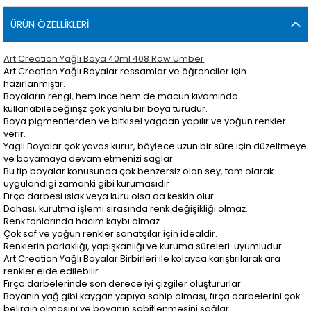
ÜRÜN ÖZELLIKLERI
Art Creation Yağlı Boya 40ml 408 Raw Umber
Art Creation Yağlı Boyalar ressamlar ve öğrenciler için
hazırlanmıştır.
Boyaların rengi, hem ince hem de macun kıvamında
kullanabileceğinşz çok yönlü bir boya türüdür.
Boya pigmentlerden ve bitkisel yagdan yapılır ve yoğun renkler
verir.
Yagli Boyalar çok yavas kurur, böylece uzun bir süre için düzeltmeye
ve boyamaya devam etmenizi saglar.
Bu tip boyalar konusunda çok benzersiz olan sey, tam olarak
uygulandigi zamanki gibi kurumasıdır
Fırça darbesi ıslak veya kuru olsa da keskin olur.
Dahası, kurutma işlemi sırasında renk değişikliği olmaz.
Renk tonlarında hacim kaybı olmaz.
Çok saf ve yoğun renkler sanatçılar için idealdir.
Renklerin parlaklığı, yapışkanlığı ve kuruma süreleri uyumludur.
Art Creation Yağlı Boyalar Birbirleri ile kolayca karıştırılarak ara
renkler elde edilebilir.
Fırça darbelerinde son derece iyi çizgiler oluştururlar.
Boyanın yağ gibi kaygan yapıya sahip olması, fırça darbelerini çok
belirgin olmasını ve boyanın sabitlenmesini sağlar.