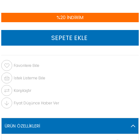
%
20
İNDIRIM
Favorilere Ekle
İstek Listeme Ekle
Karşılaştır
Fiyat Düşünce Haber Ver
ÜRÜN ÖZELLIKLERI