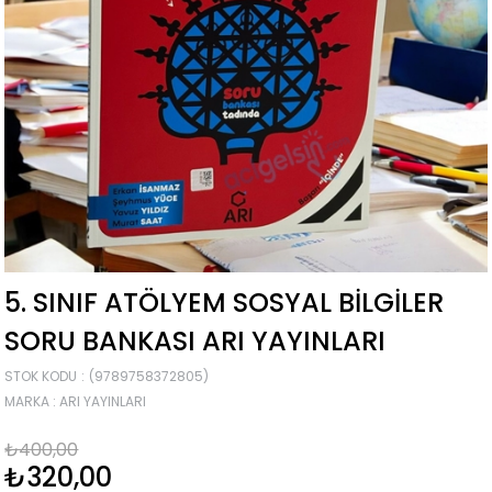
5. SINIF ATÖLYEM SOSYAL BILGILER
SORU BANKASI ARI YAYINLARI
STOK KODU
(9789758372805)
MARKA
:
ARI YAYINLARI
₺400,00
₺320,00