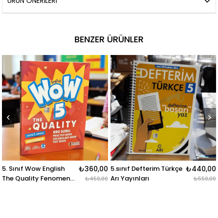
ÜRÜN ÖNERILERI
BENZER ÜRÜNLER
5. Sınıf Wow English
₺360,00
5.sınıf Defterim Türkçe
₺440,00
The Quality Fenomen
Arı Yayınları
₺450,00
₺550,00
Okul