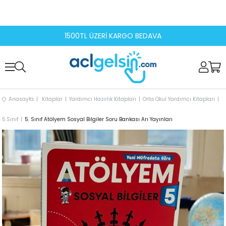
1500TL ÜZERİ KARGO BEDAVA
Anasayfa
Kitaplar
Yardımcı Hazırlık Kitapları
Orta Okul Yardımcı Kitapları
5.Sınıf
5. Sınıf Atölyem Sosyal Bilgiler Soru Bankası Arı Yayınları