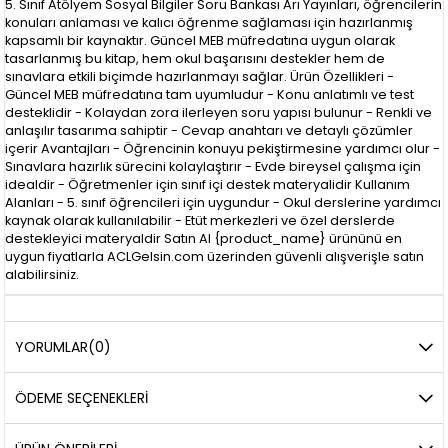
5. Sınıf Atölyem Sosyal Bilgiler Soru Bankası Arı Yayınları, öğrencilerin
konuları anlaması ve kalıcı öğrenme sağlaması için hazırlanmış
kapsamlı bir kaynaktır. Güncel MEB müfredatına uygun olarak
tasarlanmış bu kitap, hem okul başarısını destekler hem de
sınavlara etkili biçimde hazırlanmayı sağlar. Ürün Özellikleri -
Güncel MEB müfredatına tam uyumludur - Konu anlatımlı ve test
desteklidir - Kolaydan zora ilerleyen soru yapısı bulunur - Renkli ve
anlaşılır tasarıma sahiptir - Cevap anahtarı ve detaylı çözümler
içerir Avantajları - Öğrencinin konuyu pekiştirmesine yardımcı olur -
Sınavlara hazırlık sürecini kolaylaştırır - Evde bireysel çalışma için
idealdir - Öğretmenler için sınıf içi destek materyalidir Kullanım
Alanları - 5. sınıf öğrencileri için uygundur - Okul derslerine yardımcı
kaynak olarak kullanılabilir - Etüt merkezleri ve özel derslerde
destekleyici materyaldir Satın Al {product_name} ürününü en
uygun fiyatlarla ACLGelsin.com üzerinden güvenli alışverişle satın
alabilirsiniz.
YORUMLAR
(0)
ÖDEME SEÇENEKLERI