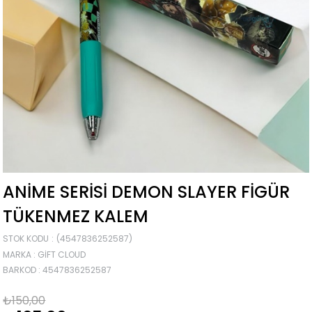
ANIME SERISI DEMON SLAYER FIGÜR
TÜKENMEZ KALEM
STOK KODU
(4547836252587)
MARKA
:
GIFT CLOUD
BARKOD
:
4547836252587
₺150,00