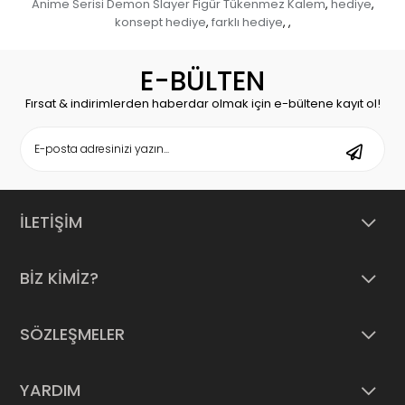
Anime Serisi Demon Slayer Figür Tükenmez Kalem
hediye
,
,
konsept hediye
farklı hediye
,
,
,
E-BÜLTEN
Fırsat & indirimlerden haberdar olmak için e-bültene kayıt ol!
İLETİŞİM
BİZ KİMİZ?
SÖZLEŞMELER
YARDIM