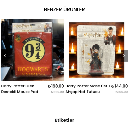
BENZER ÜRÜNLER
₺198,00
Harry Potter Masa Üstü
₺144,00
Harry Potter Kart
ad
Ahşap Not Tutucu
2li Set
₺220,00
₺160,00
Etiketler