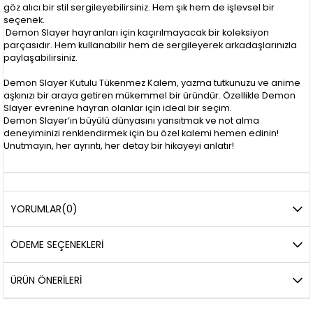
göz alıcı bir stil sergileyebilirsiniz. Hem şık hem de işlevsel bir
seçenek.
Demon Slayer hayranları için kaçırılmayacak bir koleksiyon
parçasıdır. Hem kullanabilir hem de sergileyerek arkadaşlarınızla
paylaşabilirsiniz.
Demon Slayer Kutulu Tükenmez Kalem, yazma tutkunuzu ve anime
aşkınızı bir araya getiren mükemmel bir üründür. Özellikle Demon
Slayer evrenine hayran olanlar için ideal bir seçim.
Demon Slayer’ın büyülü dünyasını yansıtmak ve not alma
deneyiminizi renklendirmek için bu özel kalemi hemen edinin!
Unutmayın, her ayrıntı, her detay bir hikayeyi anlatır!
YORUMLAR
(0)
ÖDEME SEÇENEKLERI
ÜRÜN ÖNERILERI