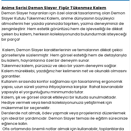
Anime Serisi Demon Slayer Figür Tükenmez Kalem
Demon Slayer hayranları için özel olarak tasarlanmış olan Demon
Slayer Kutulu Tükenmez Kalem, anime dünyasının büyüleyici
atmosferini her yazıda yanınızda taşırken, yazma deneyiminizi de
zenginleştirir. Hem estetik görüntüsü hem de işlevselliği ile dikkat
çeken bu kalem, herkesin koleksiyonunda bulundurmak isteyeceği
bir parça!
Kalem, Demon Slayer karakterlerinin ve temalarının dikkat çekici
görselleriyle süslenmiştir. Hem görsel estetiği hem de detaylarıyla
bu kalem, hayranlarına özel bir deneyim sunar.
Tükenmez kalem, pürüzsüz ve akıcı bir yazım deneyimi sağlar.
Kalem mürekkebi, yazdığınız her kelimenin net ve okunaklı olmasını
garantiler.
Kullanım sırasında konfor sağlaması için tasarlanmış ergonomik
yapısı, uzun süreli yazma ihtiyaçlarınızı karşılar. Rahat kavranabilir
yapısıyla el yorgunluğunu minimumda tutar.
Kalem, şık ve görsel olarak etkileyici bir kutuda sunulmaktadır.
Hediye vermek veya kendi koleksiyonunuza yetiştirmek için
mükemmel bir seçenektir.
Derslerde not almak, ödev yapmak veya projelerinizi düzenlemek
için ideal bir yardımcıdır. Demon Slayer teması ile eğitim sürecinize
eğlence katın.
Ofis ortamında önemli notlar almak için kullanabilir, toplantılarda