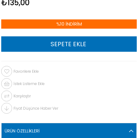
₺135,00
%
10
İNDIRIM
Favorilere Ekle
İstek Listeme Ekle
Karşılaştır
Fiyat Düşünce Haber Ver
ÜRÜN ÖZELLIKLERI