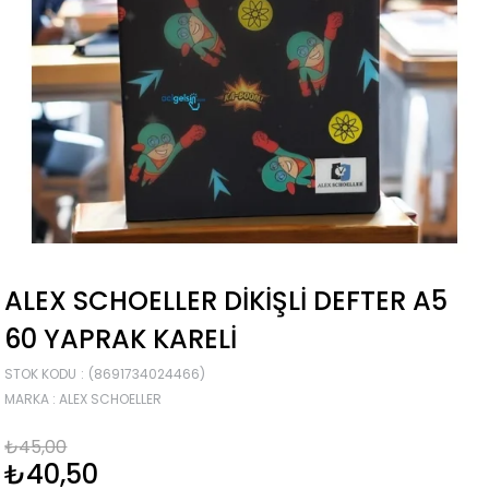
ALEX SCHOELLER DIKIŞLI DEFTER A5
60 YAPRAK KARELI
STOK KODU
(8691734024466)
MARKA
:
ALEX SCHOELLER
₺45,00
₺40,50