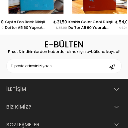
Gıpta Eco Back Dikişli
₺31,50
Keskin Color Cool Dikişli
₺54,00
Defter A5 60 Yaprak
Defter A5 60 Yaprak
₺35,00
₺60,00
Kareli
Kareli
E-BÜLTEN
Fırsat & indirimlerden haberdar olmak için e-bültene kayıt ol!
İLETİŞİM
BİZ KİMİZ?
SÖZLEŞMELER