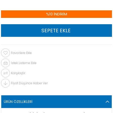
%
10
İNDIRIM
Favorilere Ekle
İstek Listeme Ekle
Karşılaştır
Fiyat Düşünce Haber Ver
ÜRÜN ÖZELLIKLERI