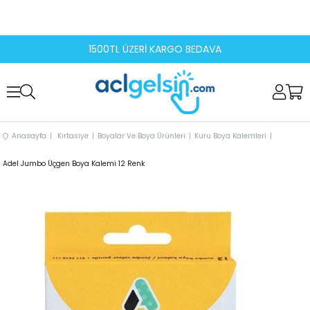
1500TL ÜZERİ KARGO BEDAVA
Anasayfa
Kırtasiye
Boyalar Ve Boya Ürünleri
Kuru Boya Kalemleri
Adel Jumbo Üçgen Boya Kalemi 12 Renk