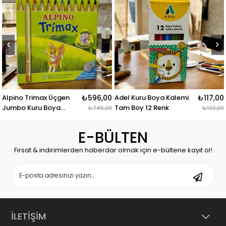
max Üçgen
₺596,00
Adel Kuru Boya Kalemi
₺117,00
Bic Kids Tro
u Boya
Tam Boy 12 Renk
Kuru Boya T
₺745,00
₺130,00
enk
Renk
E-BÜLTEN
Fırsat & indirimlerden haberdar olmak için e-bültene kayıt ol!
İLETİŞİM