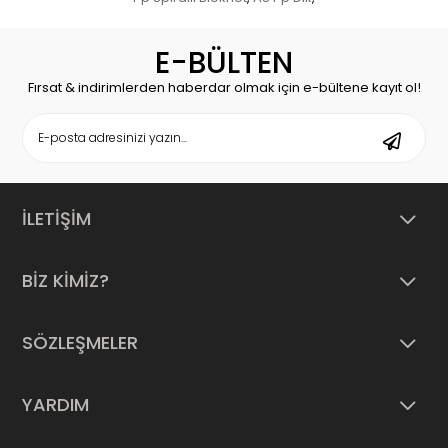
E-BÜLTEN
Fırsat & indirimlerden haberdar olmak için e-bültene kayıt ol!
İLETİŞİM
BİZ KİMİZ?
SÖZLEŞMELER
YARDIM