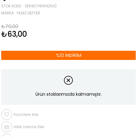
STOK KODU
(8690718169254)
MARKA
:
YILDIZ DEFTER
₺70,00
₺63,00
%
10
İNDIRIM
Ürün stoklarımızda kalmamıştır.
Favorilere Ekle
İstek Listeme Ekle