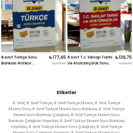
₺177,45
8.sınıf T.c. İnkılap Tarihi
₺139,75
8.sınıf Matematik Soru
Ve Atatürkçülük Soru
Bankası Antikor
₺273,00
₺215,00
Bankası Antikor
Yayınları
Yayınları
Etiketler
8. Sınıf
8. Sınıf Türkçe
8. Sınıf Türkçe Ekseni
8. Sınıf Türkçe
,
,
,
Ekseni Soru
8. Sınıf Türkçe Ekseni Soru Bankası
8. Sınıf Türkçe
,
,
Ekseni Soru Bankası Çalışkan
8. Sınıf Türkçe Ekseni Soru
,
Bankası Çalışkan Yayınları
8. Sınıf Türkçe Ekseni Soru Bankası
,
Yayınları
8. Sınıf Türkçe Ekseni Soru Çalışkan
8. Sınıf Türkçe
,
,
Ekseni Soru Çalışkan Yayınları
8. Sınıf Türkçe Ekseni Soru
,