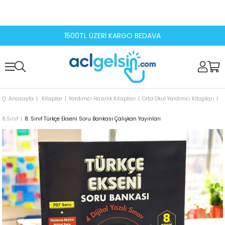
1500TL ÜZERİ KARGO BEDAVA
Anasayfa
Kitaplar
Yardımcı Hazırlık Kitapları
Orta Okul Yardımcı Kitapları
8.Sınıf
8. Sınıf Türkçe Ekseni Soru Bankası Çalışkan Yayınları