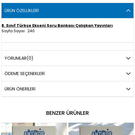
ÜRÜN ÖZELLIKLERI
8. Sınıf Türkçe Ekseni Soru Bankası Çalışkan Yayınları
Sayfa Sayısı : 240
YORUMLAR
(0)
ÖDEME SEÇENEKLERI
ÜRÜN ÖNERILERI
BENZER ÜRÜNLER