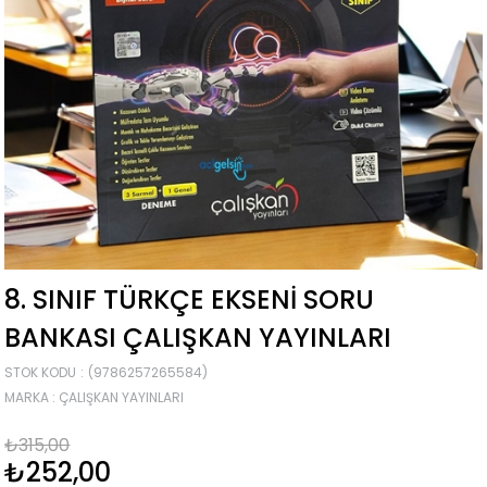
8. SINIF TÜRKÇE EKSENI SORU
BANKASI ÇALIŞKAN YAYINLARI
STOK KODU
(9786257265584)
MARKA
:
ÇALIŞKAN YAYINLARI
₺315,00
₺252,00