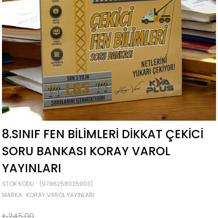
8.SINIF FEN BILIMLERI DIKKAT ÇEKICI
SORU BANKASI KORAY VAROL
YAYINLARI
STOK KODU
(9786258025903)
MARKA
:
KORAY VAROL YAYINLARI
₺245,00