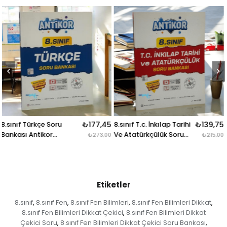
7,45
8.sınıf T.c. İnkılap Tarihi
₺139,75
8.sınıf Matematik Soru
₺19
Ve Atatürkçülük Soru
Bankası Antikor
73,00
₺215,00
₺3
Bankası Antikor
Yayınları
Yayınları
Etiketler
8.sınıf
8.sınıf Fen
8.sınıf Fen Bilimleri
8.sınıf Fen Bilimleri Dikkat
,
,
,
,
8.sınıf Fen Bilimleri Dikkat Çekici
8.sınıf Fen Bilimleri Dikkat
,
Çekici Soru
8.sınıf Fen Bilimleri Dikkat Çekici Soru Bankası
,
,