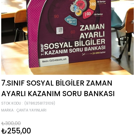
7.SINIF SOSYAL BILGILER ZAMAN
AYARLI KAZANIM SORU BANKASI
STOK KODU
(9786258173109)
MARKA
:
ÇANTA YAYINLARI
₺300,00
₺255,00