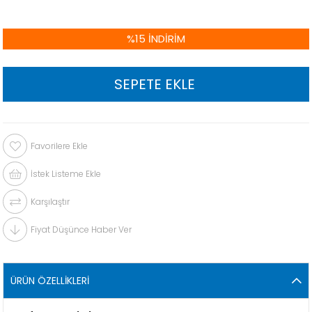
%
15
İNDIRIM
Favorilere Ekle
İstek Listeme Ekle
Karşılaştır
Fiyat Düşünce Haber Ver
ÜRÜN ÖZELLIKLERI