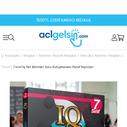
1500TL ÜZERİ KARGO BEDAVA
Anasayfa
Kitaplar
Yardımcı Hazırlık Kitapları
Orta Okul Yardımcı Kitapları
7.Sınıf
7.sınıf Iq Fen Bilimleri Soru Kütüphanesi Paraf Yayınları