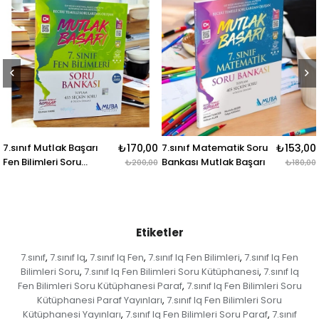
rı
₺170,00
7.sınıf Matematik Soru
₺153,00
7.sınıf Türkçe Mutl
Bankası Mutlak Başarı
Başarı Soru Bankas
₺200,00
₺180,00
nları
Muba Yayınları
Etiketler
7.sınıf
7.sınıf Iq
7.sınıf Iq Fen
7.sınıf Iq Fen Bilimleri
7.sınıf Iq Fen
,
,
,
,
Bilimleri Soru
7.sınıf Iq Fen Bilimleri Soru Kütüphanesi
7.sınıf Iq
,
,
Fen Bilimleri Soru Kütüphanesi Paraf
7.sınıf Iq Fen Bilimleri Soru
,
Kütüphanesi Paraf Yayınları
7.sınıf Iq Fen Bilimleri Soru
,
Kütüphanesi Yayınları
7.sınıf Iq Fen Bilimleri Soru Paraf
7.sınıf
,
,