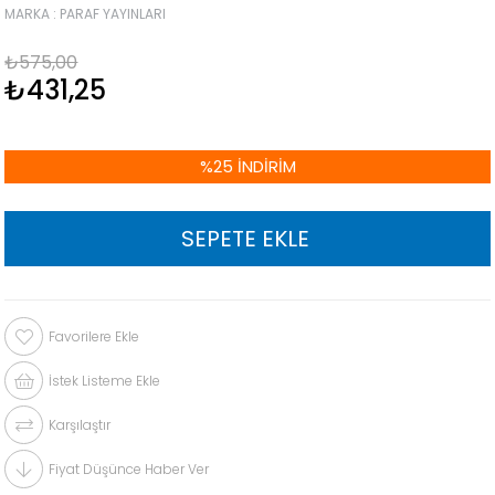
MARKA
:
PARAF YAYINLARI
₺575,00
₺431,25
%
25
İNDIRIM
Favorilere Ekle
İstek Listeme Ekle
Karşılaştır
Fiyat Düşünce Haber Ver