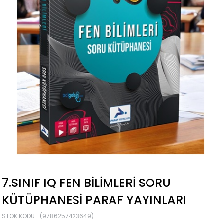
7.SINIF IQ FEN BILIMLERI SORU
KÜTÜPHANESI PARAF YAYINLARI
STOK KODU
(9786257423649)