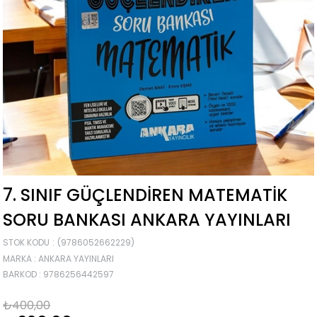
7. SINIF GÜÇLENDIREN MATEMATIK
SORU BANKASI ANKARA YAYINLARI
STOK KODU
(9786052662229)
MARKA
:
ANKARA YAYINLARI
BARKOD
:
9786256442597
₺400,00