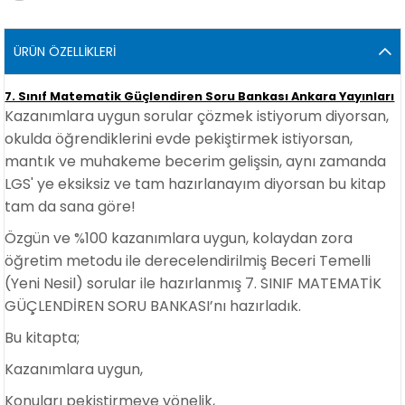
ÜRÜN ÖZELLIKLERI
7. Sınıf Matematik Güçlendiren Soru Bankası Ankara Yayınları
Kazanımlara uygun sorular çözmek istiyorum diyorsan,
okulda öğrendiklerini evde pekiştirmek istiyorsan,
mantık ve muhakeme becerim gelişsin, aynı zamanda
LGS' ye eksiksiz ve tam hazırlanayım diyorsan bu kitap
tam da sana göre!
Özgün ve %100 kazanımlara uygun, kolaydan zora
öğretim metodu ile derecelendirilmiş Beceri Temelli
(Yeni Nesil) sorular ile hazırlanmış 7. SINIF MATEMATİK
GÜÇLENDİREN SORU BANKASI’nı hazırladık.
Bu kitapta;
Kazanımlara uygun,
Konuları pekiştirmeye yönelik,