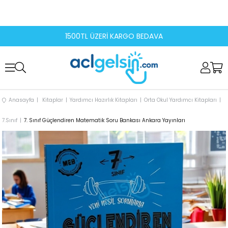
1500TL ÜZERİ KARGO BEDAVA
Anasayfa
Kitaplar
Yardımcı Hazırlık Kitapları
Orta Okul Yardımcı Kitapları
7.Sınıf
7. Sınıf Güçlendiren Matematik Soru Bankası Ankara Yayınları