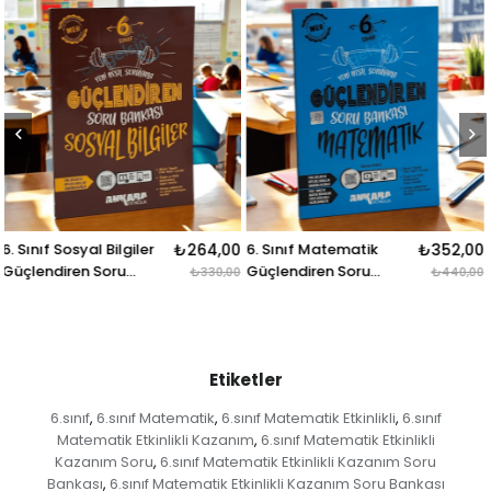
4,00
6. Sınıf Matematik
₺352,00
6.sınıf Sosyal Bilgiler
₺20
Güçlendiren Soru
Soru Bankası Hız
30,00
₺440,00
₺2
Bankası Ankara
Yayınları
Yayınları
Etiketler
6.sınıf
6.sınıf Matematik
6.sınıf Matematik Etkinlikli
6.sınıf
,
,
,
Matematik Etkinlikli Kazanım
6.sınıf Matematik Etkinlikli
,
Kazanım Soru
6.sınıf Matematik Etkinlikli Kazanım Soru
,
Bankası
6.sınıf Matematik Etkinlikli Kazanım Soru Bankası
,