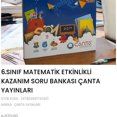
6.SINIF MATEMATIK ETKINLIKLI
KAZANIM SORU BANKASI ÇANTA
YAYINLARI
STOK KODU
(9786258173093)
MARKA
:
ÇANTA YAYINLARI
₺370,00