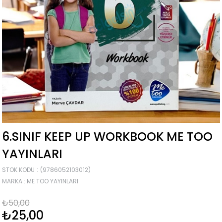
6.SINIF KEEP UP WORKBOOK ME TOO
YAYINLARI
STOK KODU
(9786052103012)
MARKA
:
ME TOO YAYINLARI
₺50,00
₺25,00