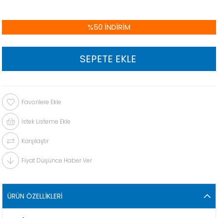
%
50
İNDIRIM
Favorilere Ekle
İstek Listeme Ekle
Karşılaştır
Fiyat Düşünce Haber Ver
ÜRÜN ÖZELLIKLERI