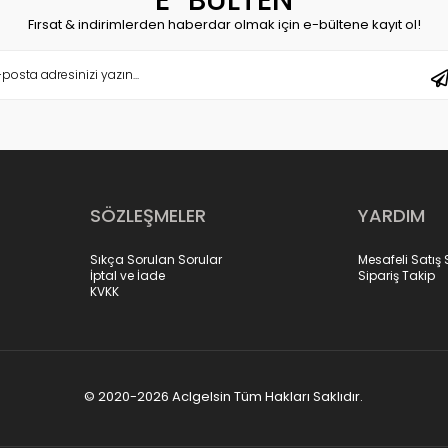
E-BÜLTEN
Fırsat & indirimlerden haberdar olmak için e-bültene kayıt ol!
SÖZLEŞMELER
YARDIM
Sıkça Sorulan Sorular
Mesafeli Satış
İptal ve İade
Sipariş Takip
KVKK
© 2020-2026 Aclgelsin Tüm Hakları Saklıdır.