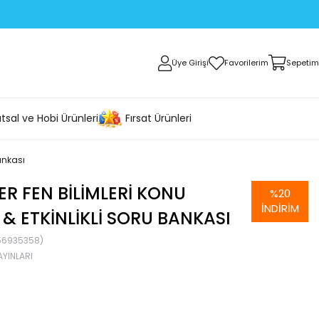
Üye Girişi
Favorilerim
Sepetim
tsal ve Hobi Ürünleri
Fırsat Ürünleri
Bankası
PER FEN BILIMLERI KONU
%
20
İNDIRIM
 & ETKINLIKLI SORU BANKASI
56935358)
AYINLARI