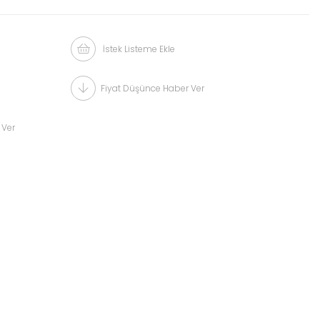
İstek Listeme Ekle
Fiyat Düşünce Haber Ver
 Ver