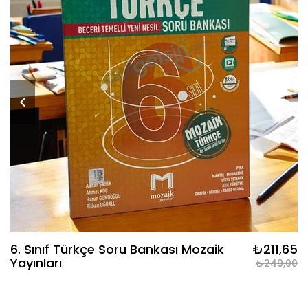
6. Sınıf Türkçe Soru Bankası Mozaik
₺211,65
Yayınları
₺249,00