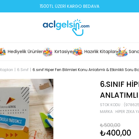
1500TL ÜZERİ KARGO BEDAVA
Hediyelik Ürünler
Kırtasiye
Hazırlık Kitapları
Sana
itapları
6.Sınıf
6.sınıf Hiper Fen Bilimleri Konu Anlatımlı & Etkinlikli Soru 
6.SINIF HI
ANLATIMLI
STOK KODU
(97862
MARKA
:
HIPER ZEKA Y
₺500,00
₺400,00