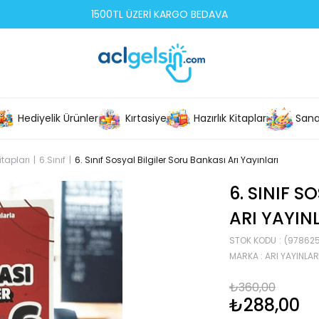
1500TL ÜZERİ KARGO BEDAVA
Hediyelik Ürünler
Kırtasiye
Hazırlık Kitapları
Sana
itapları
6.Sınıf
6. Sınıf Sosyal Bilgiler Soru Bankası Arı Yayınları
6. SINIF S
ARI YAYIN
STOK KODU
(97862
MARKA
:
ARI YAYINLAR
₺360,00
₺288,00