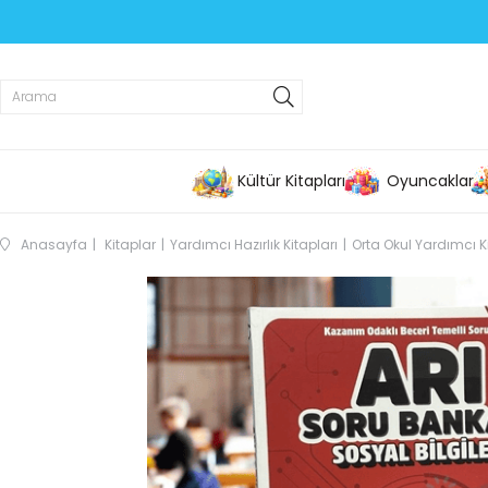
Kültür Kitapları
Oyuncaklar
Anasayfa
Kitaplar
Yardımcı Hazırlık Kitapları
Orta Okul Yardımcı K