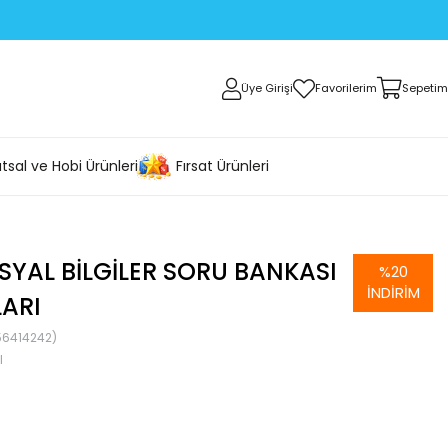
Üye Girişi
Favorilerim
Sepetim
tsal ve Hobi Ürünleri
Fırsat Ürünleri
OSYAL BILGILER SORU BANKASI
%
20
İNDIRIM
LARI
56414242)
I