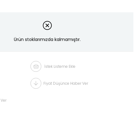
Ürün stoklarımızda kalmamıştır.
İstek Listeme Ekle
Fiyat Düşünce Haber Ver
 Ver