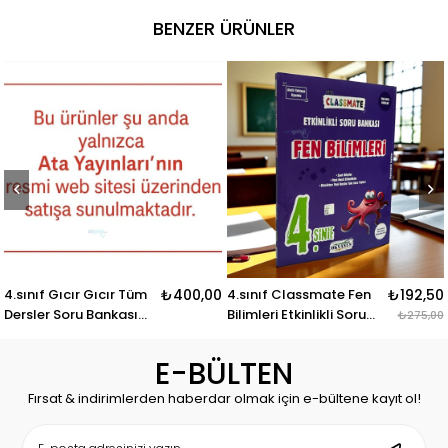
BENZER ÜRÜNLER
r Tüm
₺400,00
4.sınıf Classmate Fen
₺192,50
4. Sınıf Master
ası
Bilimleri Etkinlikli Soru
Matematik Soru
₺275,00
Bankası Okyanus
Bankası Okyanus
Yayınları
Yayınları
E-BÜLTEN
Fırsat & indirimlerden haberdar olmak için e-bültene kayıt ol!