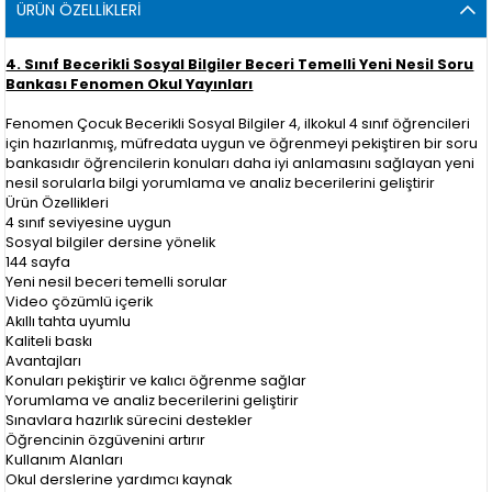
ÜRÜN ÖZELLIKLERI
4. Sınıf Becerikli Sosyal Bilgiler Beceri Temelli Yeni Nesil Soru
Bankası Fenomen Okul Yayınları
Fenomen Çocuk Becerikli Sosyal Bilgiler 4, ilkokul 4 sınıf öğrencileri
için hazırlanmış, müfredata uygun ve öğrenmeyi pekiştiren bir soru
bankasıdır öğrencilerin konuları daha iyi anlamasını sağlayan yeni
nesil sorularla bilgi yorumlama ve analiz becerilerini geliştirir
Ürün Özellikleri
4 sınıf seviyesine uygun
Sosyal bilgiler dersine yönelik
144 sayfa
Yeni nesil beceri temelli sorular
Video çözümlü içerik
Akıllı tahta uyumlu
Kaliteli baskı
Avantajları
Konuları pekiştirir ve kalıcı öğrenme sağlar
Yorumlama ve analiz becerilerini geliştirir
Sınavlara hazırlık sürecini destekler
Öğrencinin özgüvenini artırır
Kullanım Alanları
Okul derslerine yardımcı kaynak