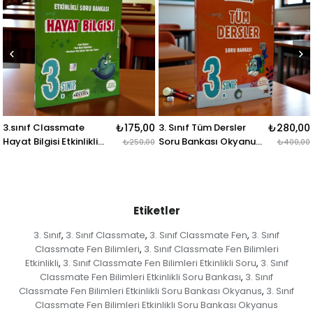
5,00
3. Sınıf Tüm Dersler
₺280,00
3.sınıf Classmate Tüm
₺28
Soru Bankası Okyanus
Dersler Evde Tekrar
50,00
₺400,00
₺4
Yayınları
Kitabı Okyanus
Yayınları
Etiketler
3. Sınıf
3. Sınıf Classmate
3. Sınıf Classmate Fen
3. Sınıf
,
,
,
Classmate Fen Bilimleri
3. Sınıf Classmate Fen Bilimleri
,
Etkinlikli
3. Sınıf Classmate Fen Bilimleri Etkinlikli Soru
3. Sınıf
,
,
Classmate Fen Bilimleri Etkinlikli Soru Bankası
3. Sınıf
,
Classmate Fen Bilimleri Etkinlikli Soru Bankası Okyanus
3. Sınıf
,
Classmate Fen Bilimleri Etkinlikli Soru Bankası Okyanus