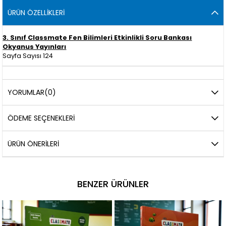
ÜRÜN ÖZELLIKLERI
3. Sınıf Classmate Fen Bilimleri Etkinlikli Soru Bankası
Okyanus Yayınları
Sayfa Sayısı 124
YORUMLAR
(0)
ÖDEME SEÇENEKLERI
ÜRÜN ÖNERILERI
BENZER ÜRÜNLER