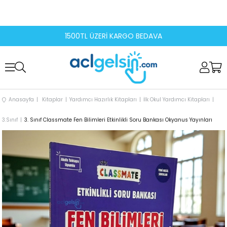
1500TL ÜZERİ KARGO BEDAVA
Anasayfa
Kitaplar
Yardımcı Hazırlık Kitapları
İlk Okul Yardımcı Kitapları
3.Sınıf
3. Sınıf Classmate Fen Bilimleri Etkinlikli Soru Bankası Okyanus Yayınları