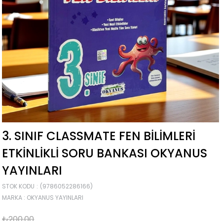
3. SINIF CLASSMATE FEN BILIMLERI
ETKINLIKLI SORU BANKASI OKYANUS
YAYINLARI
STOK KODU
(9786052286166)
MARKA
:
OKYANUS YAYINLARI
₺200,00