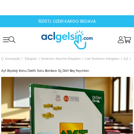
1500TL ÜZERİ KARGO BEDAVA
Anasayfa
Kitaplar
Yardımcı Hazırlık Kitapları
Lise Yardımcı Kitapları
Ayt
Ayt Biyoloji Konu Özetli Soru Bankası Üç Dört Beş Yayınları