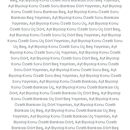
Beş
Ayt Biyoloji Konu Özetli Soru Bankası Dört Beş Yayınları
,
,
Ayt Biyoloji Konu Özetli Soru Bankası Dört Yayınları
Ayt Biyoloji
,
Konu Özetli Soru Bankası Beş
Ayt Biyoloji Konu Özetli Soru
,
Bankası Beş Yayınları
Ayt Biyoloji Konu Özetli Soru Bankası
,
Yayınları
Ayt Biyoloji Konu Özetli Soru Üç
Ayt Biyoloji Konu
,
,
Özetli Soru Üç Dört
Ayt Biyoloji Konu Özetli Soru Üç Dört Beş
,
,
Ayt Biyoloji Konu Özetli Soru Üç Dört Beş Yayınları
Ayt Biyoloji
,
Konu Özetli Soru Üç Dört Yayınları
Ayt Biyoloji Konu Özetli Soru
,
Üç Beş
Ayt Biyoloji Konu Özetli Soru Üç Beş Yayınları
Ayt
,
,
Biyoloji Konu Özetli Soru Üç Yayınları
Ayt Biyoloji Konu Özetli
,
Soru Dört
Ayt Biyoloji Konu Özetli Soru Dört Beş
Ayt Biyoloji
,
,
Konu Özetli Soru Dört Beş Yayınları
Ayt Biyoloji Konu Özetli
,
Soru Dört Yayınları
Ayt Biyoloji Konu Özetli Soru Beş
Ayt
,
,
Biyoloji Konu Özetli Soru Beş Yayınları
Ayt Biyoloji Konu Özetli
,
Soru Yayınları
Ayt Biyoloji Konu Özetli Bankası
Ayt Biyoloji
,
,
Konu Özetli Bankası Üç
Ayt Biyoloji Konu Özetli Bankası Üç
,
Dört
Ayt Biyoloji Konu Özetli Bankası Üç Dört Beş
Ayt Biyoloji
,
,
Konu Özetli Bankası Üç Dört Beş Yayınları
Ayt Biyoloji Konu
,
Özetli Bankası Üç Dört Yayınları
Ayt Biyoloji Konu Özetli
,
Bankası Üç Beş
Ayt Biyoloji Konu Özetli Bankası Üç Beş
,
Yayınları
Ayt Biyoloji Konu Özetli Bankası Üç Yayınları
Ayt
,
,
Biyoloji Konu Özetli Bankası Dört
Ayt Biyoloji Konu Özetli
,
Bankası Dört Beş
Ayt Biyoloji Konu Özetli Bankası Dört Beş
,