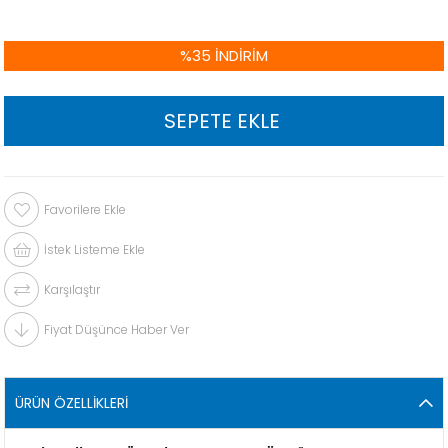
%
35
İNDIRIM
Favorilere Ekle
İstek Listeme Ekle
Karşılaştır
Fiyat Düşünce Haber Ver
ÜRÜN ÖZELLIKLERI