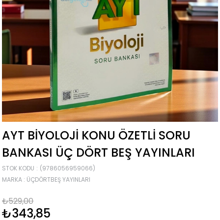
AYT BIYOLOJI KONU ÖZETLI SORU
BANKASI ÜÇ DÖRT BEŞ YAYINLARI
STOK KODU
(9786056959066)
MARKA
:
ÜÇDÖRTBEŞ YAYINLARI
₺529,00
₺343,85