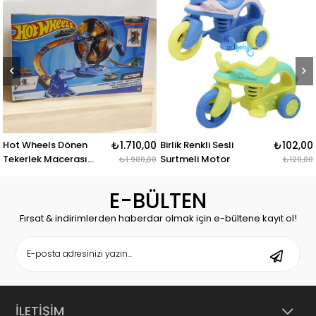
önen
₺1.710,00
Birlik Renkli Sesli
₺102,00
Sirenli Mini Poli
rası
Surtmeli Motor
Ambulans Jan
₺1.900,00
₺120,00
Çek Bırak
E-BÜLTEN
Fırsat & indirimlerden haberdar olmak için e-bültene kayıt ol!
İLETİŞİM