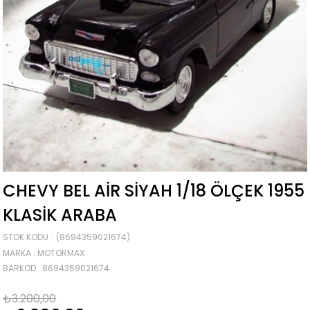
CHEVY BEL AIR SIYAH 1/18 ÖLÇEK 1955
KLASIK ARABA
STOK KODU
(8694359021674)
MARKA
:
MOTORMAX
BARKOD
:
8694359021674
₺3.200,00