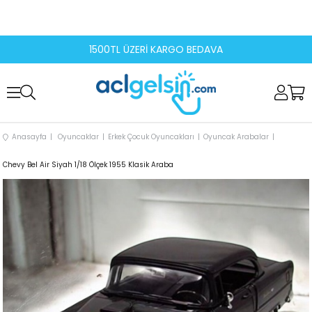
1500TL ÜZERİ KARGO BEDAVA
Anasayfa
Oyuncaklar
Erkek Çocuk Oyuncakları
Oyuncak Arabalar
Chevy Bel Air Siyah 1/18 Ölçek 1955 Klasik Araba