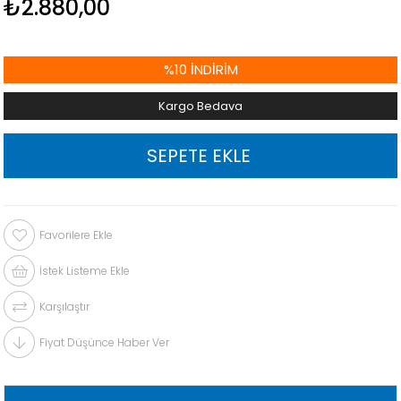
₺2.880,00
%
10
İNDIRIM
Kargo Bedava
Favorilere Ekle
İstek Listeme Ekle
Karşılaştır
Fiyat Düşünce Haber Ver