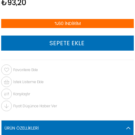
₺93,20
%
60
İNDIRIM
Favorilere Ekle
İstek Listeme Ekle
Karşılaştır
Fiyat Düşünce Haber Ver
ÜRÜN ÖZELLIKLERI