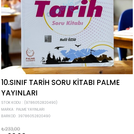
10.SINIF TARIH SORU KITABI PALME
YAYINLARI
STOK KODU
(9786052820490)
MARKA
:
PALME YAYINLARI
BARKOD
:
39786052820490
₺233,00