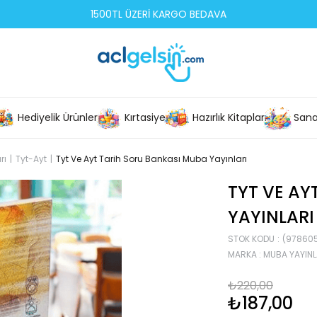
1500TL ÜZERİ KARGO BEDAVA
Hediyelik Ürünler
Kırtasiye
Hazırlık Kitapları
Sana
rı
Tyt-Ayt
Tyt Ve Ayt Tarih Soru Bankası Muba Yayınları
TYT VE AY
YAYINLARI
STOK KODU
(97860
MARKA
:
MUBA YAYINL
₺220,00
₺187,00