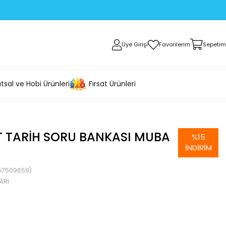
Üye Girişi
Favorilerim
Sepetim
tsal ve Hobi Ürünleri
Fırsat Ürünleri
T TARIH SORU BANKASI MUBA
%
15
İNDIRIM
57509659)
ARI