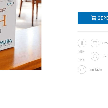
Favor
Kritik
İstek
Stok
Karşılaştır