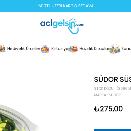
1500TL ÜZERİ KARGO BEDAVA
Hediyelik Ürünler
Kırtasiye
Hazırlık Kitapları
Sana
SÜDOR SÜ
STOK KODU
(869651
MARKA
:
SÜDOR
₺275,00