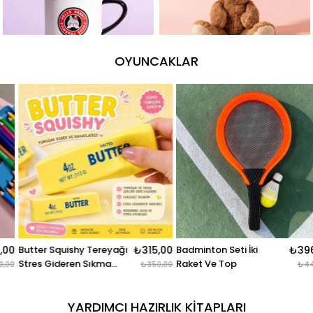
OYUNCAKLAR
Butter Squishy Tereyağı
₺315,00
Badminton Seti İki
₺396,0
Stres Gideren Sıkma
Raket Ve Top
₺350,00
₺440,0
Oyuncağı
YARDIMCI HAZIRLIK KITAPLARI