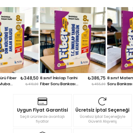
8.sınıf İnkılap Tarihi
₺386,75
8.sınıf Matematik Fiber
₺467,5
Fiber Soru Bankası
Soru Bankası Muba
₺455,00
₺550,0
Muba Yayınları
Yayınları
Uygun Fiyat Garantisi
Ücretsiz İptal Seçeneği
Seçili ürünlerde avantajlı
Ücretsiz İptal Seçeneğiyle
fiyatlar
Güvenli Alışveriş